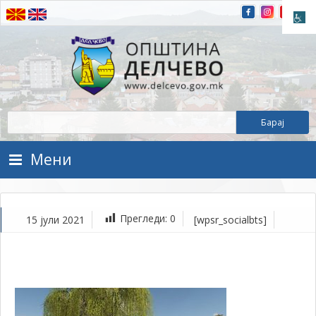
Прескокнете на содржината
Општина Делчево
Општина Делчево
Мени
Прегледи:
0
15 јули 2021
[wpsr_socialbts]
ју
15,
202
1Т