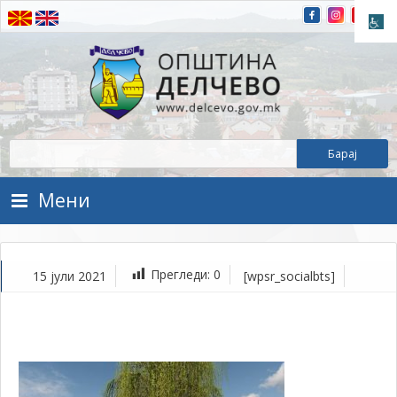
Прескокнете на содржината
Општина Делчево
Општина Делчево
Мени
Прегледи:
0
15 јули 2021
[wpsr_socialbts]
ју
15,
202
1Т