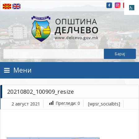
Прескокнете на содржината
Општина Делчево
Општина Делчево
Мени
20210802_100909_resize
Прегледи:
0
2 август 2021
[wpsr_socialbts]
ав
2,
202
1Т
20