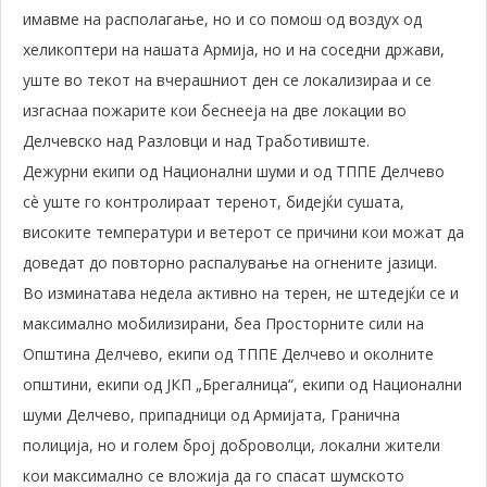
имавме на располагање, но и со помош од воздух од
хеликоптери на нашата Армија, но и на соседни држави,
уште во текот на вчерашниот ден се локализираа и се
изгаснаа пожарите кои беснееја на две локации во
Делчевско над Разловци и над Тработивиште.
Дежурни екипи од Национални шуми и од ТППЕ Делчево
сѐ уште го контролираат теренот, бидејќи сушата,
високите температури и ветерот се причини кои можат да
доведат до повторно распалување на огнените јазици.
Во изминатава недела активно на терен, не штедејќи се и
максимално мобилизирани, беа Просторните сили на
Општина Делчево, екипи од ТППЕ Делчево и околните
општини, екипи од ЈКП „Брегалница“, екипи од Национални
шуми Делчево, припадници од Армијата, Гранична
полиција, но и голем број доброволци, локални жители
кои максимално се вложија да го спасат шумското