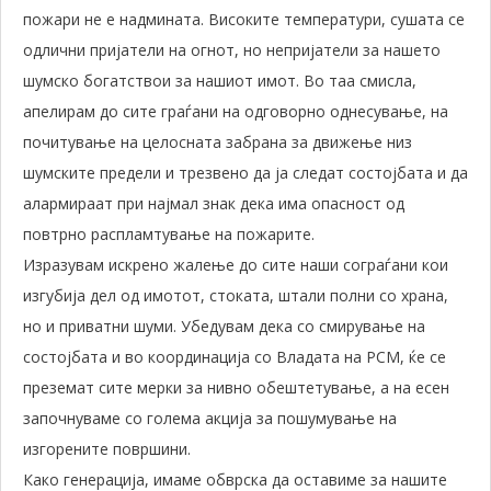
пожари не е надмината. Високите температури, сушата се
одлични пријатели на огнот, но непријатели за нашето
шумско богатствои за нашиот имот. Во таа смисла,
апелирам до сите граѓани на одговорно однесување, на
почитување на целосната забрана за движење низ
шумските предели и трезвено да ја следат состојбата и да
алармираат при најмал знак дека има опасност од
повтрно распламтување на пожарите.
Изразувам искрено жалење до сите наши сограѓани кои
изгубија дел од имотот, стоката, штали полни со храна,
но и приватни шуми. Убедувам дека со смирување на
состојбата и во координација со Владата на РСМ, ќе се
преземат сите мерки за нивно обештетување, а на есен
започнуваме со голема акција за пошумување на
изгорените површини.
Како генерација, имаме обврска да оставиме за нашите