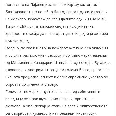
богатство на Пијанец и за што им изразувам огромна
благодарност. Но посебна благодарност од сите граѓани
на Делчево изразувам до специјалните единици на МВР,
Тигри и ЕБР,кои ја покажаа својата исклучителна
храброст и спасија да не изгорат уште илјадници хектари
шумски фонд.
Воедно, во гаснењето на пожарот активно беа вклучени
и со сите расположиви ресурси, противпожарни единици
од М.Каменица,Кавадарци,Штип, но и од соседна Бугарија,
Словенија и Австрија. Изразувам голема благодарност за
нивната професионалност и бескомпромисно учество во
борбата со огнената стихија.
Големиот пожар кој пустошеше се пред себе уништи
илјадници хектари шума само на територијата на
Делчево, а овој пожар ја стави на тест и општествената
одговорност и хуманоста на поединци, институции,