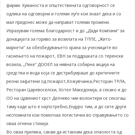
фирми. Хуманоста и општествената одговорност се
одлика на одговорни и големи луѓе кои знаат дека и со
мал придонес може да направат големи промени.
Изразувам голема благодарност и до „Дади Компани“ за
донацијата за гориво за возилата на ТППЕ, „Жито-
маркети“ за обезбедувањето храна за учесниците во
гаснењето на пожарот, ЕВН за поддршката со теренски
возила, „Пеке“ ДООЕЛ за нивната собирна акција на
средства и вода која се дистрибуираше до критичните
реони зафатени од пожарот,Кожувчанка,Ресторан ТРЛА,
Ресторан Царевоселски, Хотел Македонија, а секако и до
ОО на Црвениот крст Делчево чии волонтери се секогаш
таму каде што е најпотребно,Ендуро тим, и до сите други
неспомнати кои помогнаа логистички во справувањето со
оваа огнена стихија.
Во оваа прилика, сакам да истакнам дека опасноста од