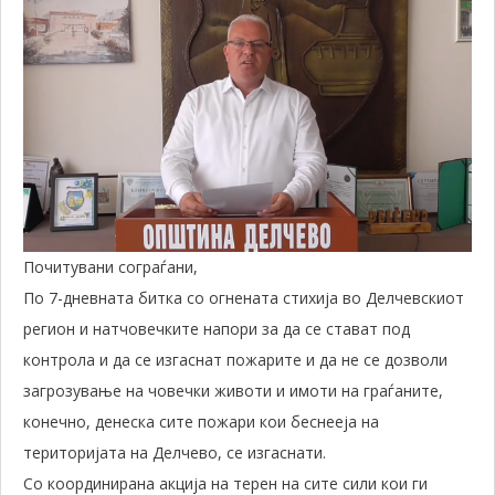
Почитувани сограѓани,
По 7-дневната битка со огнената стихија во Делчевскиот
регион и натчовечките напори за да се стават под
контрола и да се изгаснат пожарите и да не се дозволи
загрозување на човечки животи и имоти на граѓаните,
конечно, денеска сите пожари кои беснееја на
територијата на Делчево, се изгаснати.
Со координирана акција на терен на сите сили кои ги