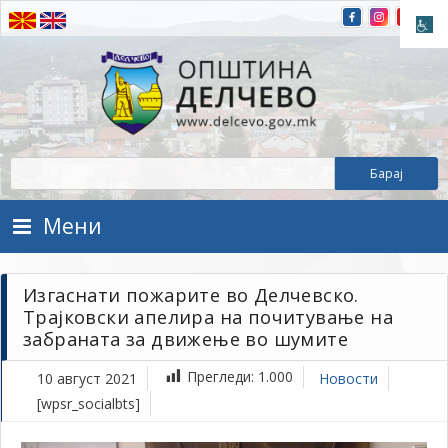
Прескокнете на содржината
Општина Делчево
Општина Делчево
Мени
Изгаснати пожарите во Делчевско.
Трајковски апелира на почитување на
забраната за движење во шумите
Прегледи:
1.000
10 август 2021
Новости
[wpsr_socialbts]