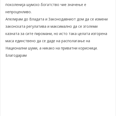
поколенија шумско богатство чие значење е
непроценливо.
Апелирам до Владата и Законодавниот дом да се измени
законската регулатива и максимално да се зголеми
казната за сите пиромани, но исто така целата изгорена
маса единствено да се даде на располагање на
Национални шуми, а никако на приватни корисници.
Благодарам