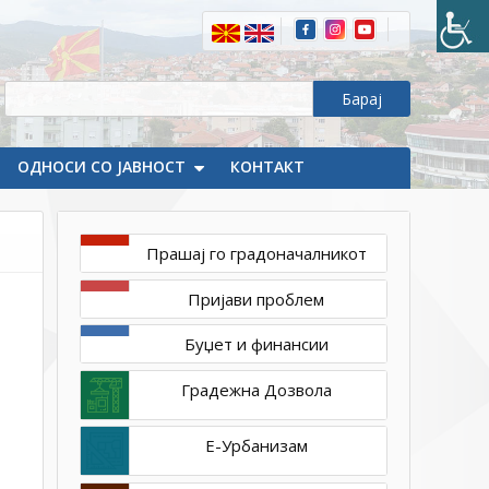
ОДНОСИ СО ЈАВНОСТ
КОНТАКТ
Прашај го градоначалникот
август
26,
Пријави проблем
2021
1ТП1
Буџет и финансии
Градежна Дозвола
Е-Урбанизам