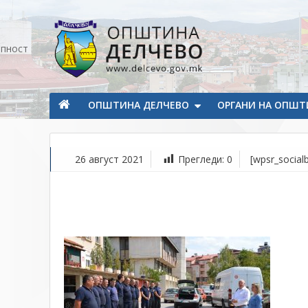
Прескокнете на содржината
апност
Општина Делчево
Општина Делчево
ОПШТИНА ДЕЛЧЕВО
ОРГАНИ НА ОПШТ
26 август 2021
Прегледи:
0
[wpsr_socialb