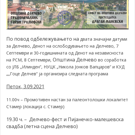
По повод одбележувањето на
двата значајни датуми
за Делчево, Денот на ослободувањето на Делчево, 7
Септември и 30-годишнината од Денот на независноста
Општина Делчево
на РСМ, 8 Септември,
во соработка
со ЈЛБ „Илинден“, НУЦК „Никола Јонков Вапцаров“ и КУД
„„Гоце Делчев“ ја организира следната програма
Петок, 3.09.2021
11.00ч –
Промотивен настан за палеонтолошки локалитет
Стамер (локација с. Стамер)
19.30 ч. – Делчево-фест и Пијанечко-малешевска
свадба (летна сцена Делчево)