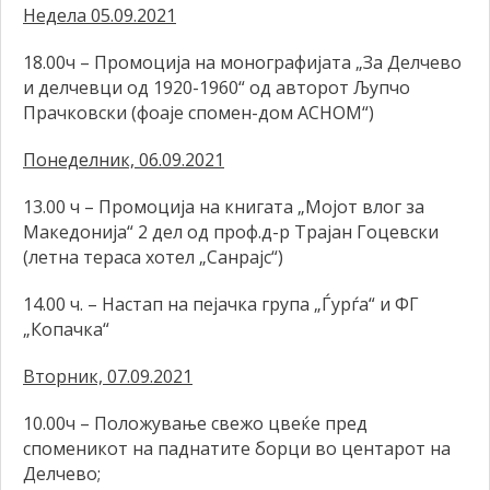
Недела 05.09.2021
18.00ч – Промоција на монографијата „За Делчево
и делчевци од 1920-1960“ од авторот Љупчо
Прачковски (фоаје спомен-дом АСНОМ“)
Понеделник, 06.09.2021
13.00 ч – Промоција на книгата „Мојот влог за
Македонија“ 2 дел од проф.д-р Трајан Гоцевски
(летна тераса хотел „Санрајс“)
14.00 ч. – Настап на пејачка група „Ѓурѓа“ и ФГ
„Копачка“
Вторник, 07.09.2021
10.00ч – Положување свежо цвеќе пред
споменикот на паднатите борци во центарот на
Делчево;