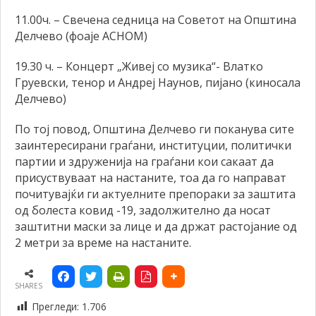
11.00ч. – Свечена седница на Советот на Општина
Делчево (фоаје АСНОМ)
19.30 ч. – Концерт „Живеј со музика“- Влатко
Груевски, тенор и Андреј Наунов, пијано (киносала
Делчево)
По тој повод, Општина Делчево ги поканува сите
заинтересирани граѓани, институции, политички
партии и здруженија на граѓани кои сакаат да
присуствуваат на настаните, тоа да го направат
почитувајќи ги актуелните препораки за заштита
од болеста ковид -19, задолжително да носат
заштитни маски за лице и да држат растојание од
2 метри за време на настаните.
SHARES
Прегледи:
1.706