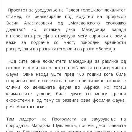
Проектот за уредување на Палеонтолошкиот локалитет
Стамер, се реализираше под водство на професор
Васил
А
настасовски од
„
Македонското еколошко
друштво
“
кој истакна дека Македонија заради
интересната релјефна структура меѓу европските земји
важи за подрачје со многу природни вредности
распределни во разни категории и со разни обележја.
-Од сите овие локалитети Македонија за разлика од
околните земји располага со наоѓалишта со
п
икерминска
фауна. Овие наоди уште пред 100 години кога биле
откриени првите скелети на праисториски животни кои се
слични со денешната фауна во Африка
,
но тогаш
климатските
услови,
биле други со многу тревни
екосистеми и од таму се развила оваа фосилна фауна,
рече Анастасовски.
Тим лидерот на Програмата за зачувување на
природата
,
Маријана Шушлевска
,
посочи дека главната
цел на
П
рограмата е да се помогне во зачувување на