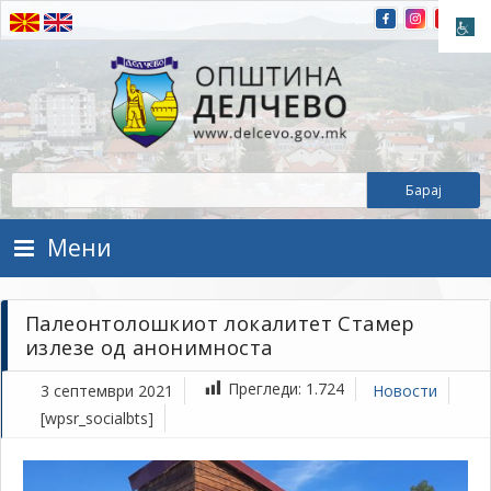
Прескокнете на содржината
Општина Делчево
Општина Делчево
Мени
Палеонтолошкиот локалитет Стамер
излезе од анонимноста
Прегледи:
1.724
3 септември 2021
Новости
[wpsr_socialbts]