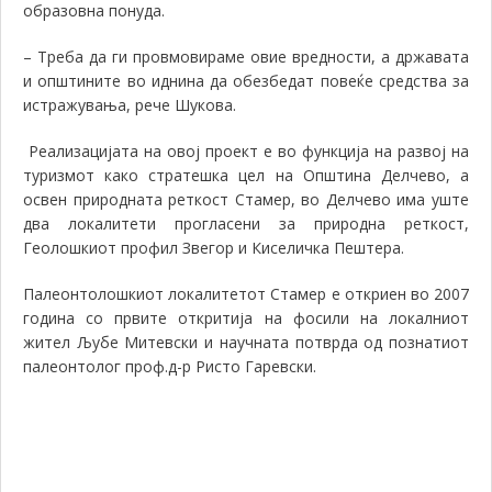
образовна
понуда.
–
Треба да ги провмовираме овие вредности, а државата
и општините во иднина да обезбедат повеќе средства
за
истражувања
, рече Шукова.
Реализацијата на овој проект е во функција на развој на
туризмот како стратешка цел на Општина Делчево, а
о
свен природната реткост Стамер, во Делчево има уште
два локалитети прогласени за природна реткост,
Геолошкиот профил Звегор и Киселичка Пештера
.
Палеонтолошкиот локалитетот Стамер е откриен во 2007
година со првите откритија на фосили на локалниот
жител Љубе Митевски и научната потврда од познатиот
палеонтолог
проф.д-р Ристо Гаревски.