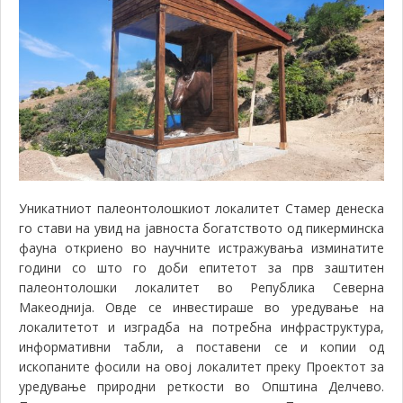
Уникатниот палеонтолошкиот локалитет Стамер денеска
го стави на увид на јавноста богатството од пикерминска
фауна откриено во научните истражувања изминатите
години со што го доби епитетот за прв заштитен
палеонтолошки локалитет во Република Северна
Макеоднија. Овде се инвестираше во уредување на
локалитетот и изградба на потребна инфраструктура,
информативни табли, а поставени се и копии од
ископаните фосили на овој локалитет преку Проектот
за
уредување природни реткости во Општина Делчево
.