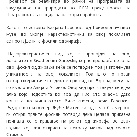
Проектот се
реализира во рамки на Програмата за
зачувување на природата во РСМ преку проект на
Швајцарската агенција за развој и соработка.
К
ако што истакна Билјана Гаревска од Природонаучниот
музеј во Скопје
, карактеристични за овој локалитет
се
пронајдените фосили од жирафа
.
-Најкарактеристичен вид кој е пронајден на овој
локалитет е Sivatherium Garevskii, кој по пронаоѓањето на
ов
ој фосил од
жирафа веќе се потврди и тоа ја зголемува
уникатноста на овој локалитет. Тоа што го прави
најкараткеристичен е дека е прв вид во Европа, меѓутоа
го имало во Азија и Африка. Овој вид претставуваше една
алка која недостига во тоа да ние ете знаеме дека
копната во минатотото биле споени, рече Гаревска.
Рударскиот инженер Љубе Митевски од село Стамер кој
ги откри првите фосили потврди дека целата приказна
почнала со откривање на рогот од жирафа во 2007
година кој вил откриен на неколку метри над селото
Стамер.