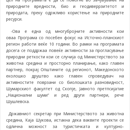
природните вредности, био и геодиверрзитетот и
природата, преку одржливо користење на природните
ресурси.
-Ова е една од многубројните активности кои
оваа
П
рограма со посебен фокус на Источно-планскиот
регион работи веќе 10 години. Во рамки на програмата
досега се поддржаа повеќе активности за прогласување
природни реткости кои се случија од Министерството за
животна средина и просторно планирање
,
како главен
партнер, покрај Општините од регионот, Македонското
еколошко друштво како главен спроведувач на
активностите поврзани со биолошката разновидност,
Шумарскиот факултет од Скопје, Јавното претпсијатие
„Национални шуми“ и ред други партнери, рече
Шушлевска.
Државниот секретар при Министерството за животна
средина
,
К
аја Шукова
,
истакна дека ваквите проекти се
одлична можност за
туристичката и културно-