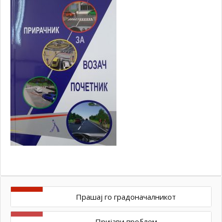
Прашај го градоначалникот
Пријави проблем