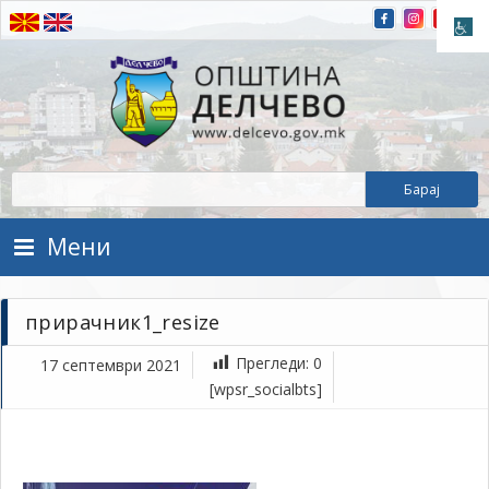
Прескокнете на содржината
Општина Делчево
Општина Делчево
Мени
прирачник1_resize
Прегледи:
0
17 септември 2021
се
[wpsr_socialbts]
17,
202
1Т
пр