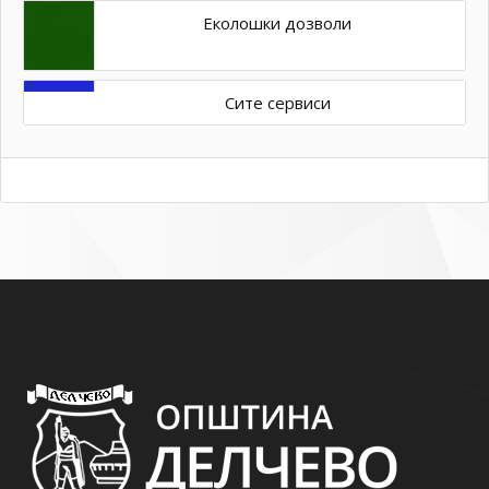
Еколошки дозволи
Сите сервиси