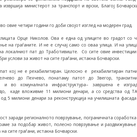
а извршија министерот за транспорт и врски, Благој Бочварск
во овие четири години го доби својот изглед на модерен град.
улицата Орце Николов. Ова е една од улиците во градот со ч
ње на граѓаните. И не е случај само со оваа улица. И на улиц
 на локалниот пат до Тработивиште
.
Со сите овие инвестиции
ри услови за живот на сите граѓани
, истакна Бочварски.
 пат кој не
е
рехабилитира
н
. Целосно
е
рехабилитира
н
па
т
н
лчево до Пехчево, понатаму патот до Звегор
, транзитн
ше и во
комуналната инфраструктура
–
заврш
ена е
изгра
до, каде вложивме 11 милиони денари
, а
со средства од Т
 од 5 милиони денари за реконструкција на училишната фасада
ост заради регионалното поврзување, пограничната соработка
ираме за подобар живот, полесно поврзување и раздвижување
 на сите граѓани
, истакна Бочварски
.