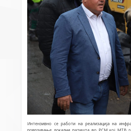
Интензивно се работи на реализација на инфр
поврзување локални патишта во РС
М кој МТВ г