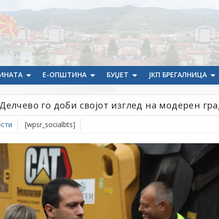
ИНАТА
Е-ОПШТИНА
БУЏЕТ
ЈКП БРЕГАЛНИЦА
Делчево го доби својот изглед на модерен гра
сти
[wpsr_socialbts]