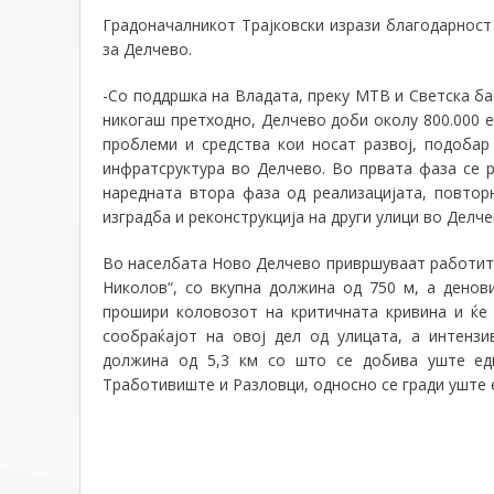
Градоначалникот Трајковски
изрази благодарност
за Делчево.
-Со поддршка на Владата, преку МТВ и Светска ба
никогаш претходно, Делчево доби околу 800.000 
проблеми и средства кои носат развој, подоба
инфратсруктура во Делчево. Во првата фаза се р
наредната втора фаза од реализацијата, повтор
изградба и реконструкција на други улици во Делче
Во населбата Ново Делчево привршуваат работите 
Николов“, со вкупна должина од 750 м, а денов
прошири коловозот на критичната кривина и ќе
сообраќајот на овој дел од улицата, а интенз
должина од 5,3 км со што се добива уште едн
Тработивиште и Разловци, односно се гради уште 