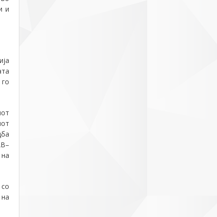
и и
ија
ата
 го
иот
иот
дба
АВ
–
 на
 со
 на