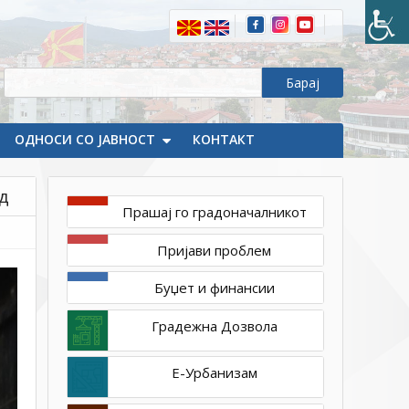
Делчево:
Делчево
го
доби
својот
изглед
ОДНОСИ СО ЈАВНОСТ
на
КОНТАКТ
модерен
град
д
Прашај го градоначалникот
Пријави проблем
Буџет и финансии
Градежна Дозвола
Е-Урбанизам