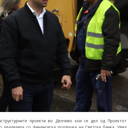
аструктурните проекти во Делчево кои се дел од
Проектот
о реализира со финансиска поддршка на Светска банка. Увид