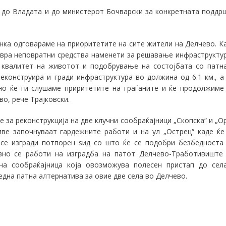
 до Владата и до министерот Бочварски за конкретната поддр
нка одговараме на приоритетите на сите жители на Делчево. К
евра неповратни средства наменети за решавање инфраструкту
р квалитет на животот и подобрување на состојбата со патн
еконструира и гради инфраструктура во должина од 6.1 км., а
но ќе ги слушаме приритетите на граѓаните и ќе продолжиме
во, рече Трајковски.
за реконструкција на две клучни сообраќајници „Скопска“ и „О
иве започнуваат гардежните работи и на ул „Острец“ каде
ќе
 се изгради потпорен ѕид со што ќе се подобри безбедноста
ивно се работи на изградба на патот Делчево-Тработивиште
а сообраќајница која овозможува полесен пристап до сел
една патна алтернатива за овие две села во Делчево.