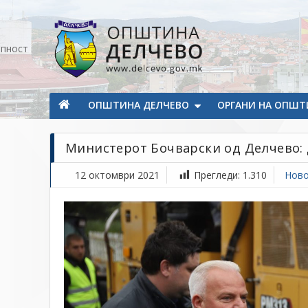
Прескокнете на содржината
апност
Општина Делчево
Општина Делчево
ОПШТИНА ДЕЛЧЕВО
ОРГАНИ НА ОПШТ
Министерот Бочварски од Делчево: 
12 октомври 2021
Прегледи:
1.310
Ново