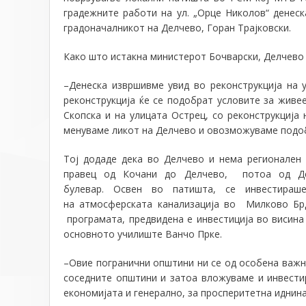
градежните работи на ул. „Орце Николов“ денеск
градоначалникот на Делчево, Горан Трајковски.
Како што истакна министерот Бочварски, Д
елчево 
–
Денеска извршивме увид во реконструкција на 
реконструкција ќе се подобрат условите за живее
Скопска и на улицата Острец, со реконструкција
менуваме ликот на Делчево и овозможуваме подоб
Тој додаде дека в
о Делчево и нема регионален
правец од Кочани до Делчево, потоа од Де
булевар
. Освен во патишта,
се инвестира
на
атмосферската
канализација во Милково Бр
програмата, предвидена е инвестиција во висина
основното училиште Ванчо Прке.
–
Овие погранични општини ни се од особена важн
соседните општини и затоа вложуваме и инвест
економијата и генерално, за просперитетна иднина