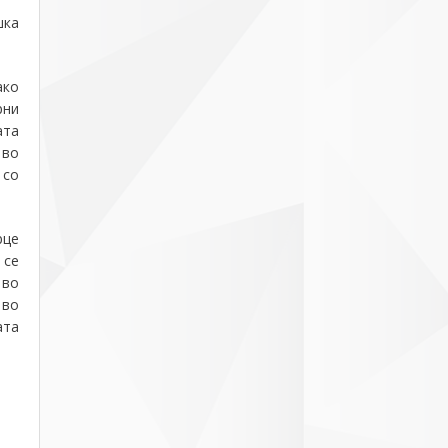
шка
ако
рни
ата
 во
 со
рце
 се
 во
 во
ата