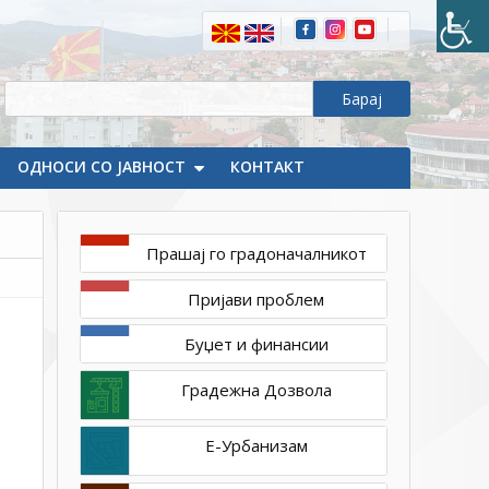
ОДНОСИ СО ЈАВНОСТ
КОНТАКТ
Прашај го градоначалникот
октомври
Пријави проблем
14,
2021
Буџет и финансии
1ТП1
obuki_VPrke2021
Градежна Дозвола
(16)
Е-Урбанизам