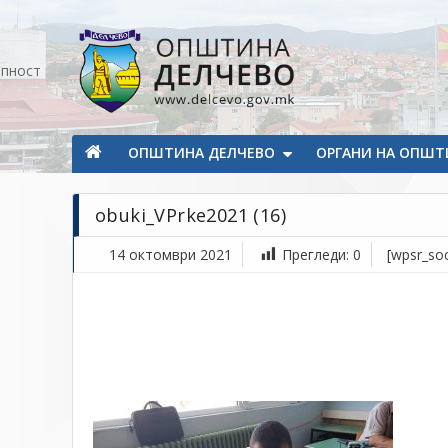
Прескокнете на содржината
апност
Општина Делчево
Општина Делчево
ОПШТИНА ДЕЛЧЕВО
ОРГАНИ НА ОПШТ
obuki_VPrke2021 (16)
14 октомври 2021
Прегледи:
0
[wpsr_soc