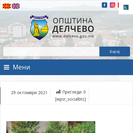
Прескокнете на содржината
Општина Делчево
Општина Делчево
Мени
Прегледи:
0
29 октомври 2021
ок
[wpsr_socialbts]
29,
202
1Т