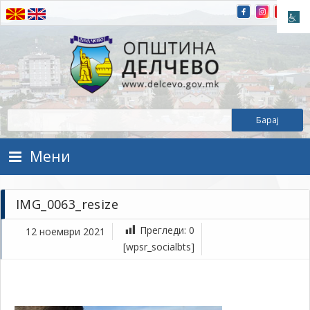
Прескокнете на содржината
Општина Делчево
Општина Делчево
Мени
IMG_0063_resize
Прегледи:
0
12 ноември 2021
но
[wpsr_socialbts]
12,
202
1Т
IM