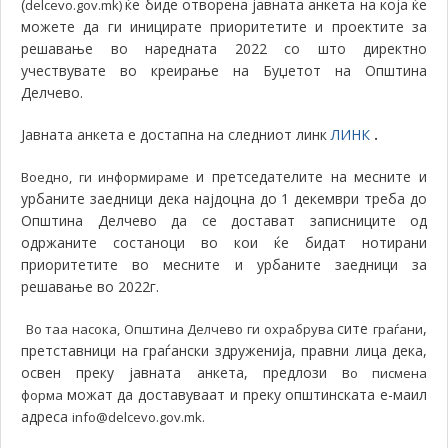
(
ќе биде отворена јавната анкета на која ќе
delcevo.gov.mk)
можете да ги иницирате приоритетите и проектите за
решавање во наредната 2022 со што директно
учествувате во креирање на Буџетот на Општина
Делчево.
Јавната анкета е достапна на следниот линк
ЛИНК
.
и претседателите на месните и
Воедно, ги информираме
урбаните заедници дека најдоцна до 1 декември треба до
Општина Делчево да се достават записниците од
одржаните состаноци во кои ќе бидат нотирани
приоритетите во месните и урбаните заедници за
решавање во 2022г.
сите
,
Во таа насока, Општина Делчево ги охрабрува
граѓани
претставници на граѓански здруженија, правни лица дека,
освен преку јавната анкета, предлози в
о писмена
можат да доставуваат и преку општинската е-маил
форма
адреса
info@delcevo.gov.mk.