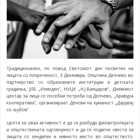
Традиционално, по повод Светскиот ден посветен на
лицата со попреченост, 3 Декември, Општина Делчево во
партнерство со образовните институции и детската
градинка, ЈЛБ „Илинден“, НУЦК „Н.Ј.Вапцаров“, Дневниот
центар за лица со посебни потреби од Делчево, „Бравура
кооператива“, организираат Денови на хуманост „Дарувај
со љубов“.
Целта за оваа активност е да се разбуди филантропијата
и општествената одговорност и да се подигне свеста за
лицата со хендипек и нивното место во општеството.