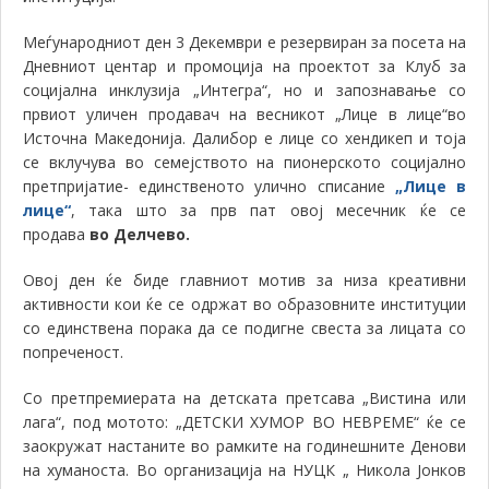
Меѓународниот ден 3 Декември е резервиран за посета на
Дневниот центар и промоција на проектот за Клуб за
социјална инклузија „Интегра“, но и запознавање со
првиот уличен продавач на весникот „Лице в лице“во
Источна Македонија. Далибор е лице со хендикеп и тоја
се вклучува во семејството на пионерското социјално
претпријатие- е
динственото улично списание
„Лице в
лице“
, така што за прв пат овој месечник ќе се
продава
во Делчево.
Овој ден ќе биде главниот мотив за низа креативни
активности кои ќе се одржат во образовните институции
со единствена порака да се подигне свеста за лицата со
попреченост.
Со претпремиерата на детската претсава „
Вистина или
лага“, под мотото: „ДЕТСКИ ХУМОР ВО НЕВРЕМЕ“
ќе се
заокружат настаните во рамките на годинешните Денови
на хуманоста.
В
о организација на НУЦК „ Никола Јонков