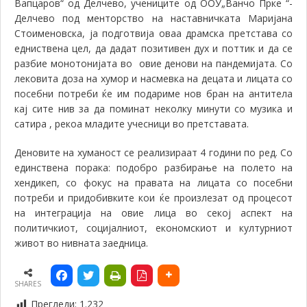
Вапцаров“ од Делчево, учениците од ООУ„Ванчо Прке “-
Делчево
под менторство на наставничката Маријана
Стоименовска,
ја подготвија оваа драмска претстава со
едниствена цел, да дадат позитивен дух и поттик
и
да се
разбие монотонијата во овие денови на пандемијата. Со
лековита доза на хумор и насмевка на децата и лицата со
посебни потреби ќе им подариме нов бран на антитела
кај сите нив за да поминат неколку минути со музика и
сатира , рекоа младите учесници во претставата.
Деновите на хуманост се реализираат 4 години по ред. Со
единствена порака:
подобро разбирање на полето на
хендикеп, со фокус на правата на лицата со посебни
потреби и придобивки
те
кои ќе произлезат од процесот
на интеграција на овие лица во секој аспект на
политичкиот, социјалниот, економскиот и културниот
живот
во
нивн
ата
заедниц
а.
SHARES
Прегледи:
1.232