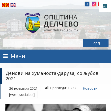
Прескокнете на содржината
Општина Делчево
Општина Делчево
Мени
Денови на хуманоста-дарувај со љубов
2021
Прегледи:
1.232
26 ноември 2021
Новости
[wpsr_socialbts]