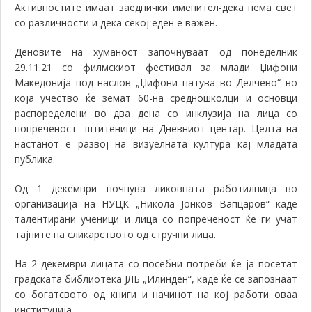
Активностите имаат заеднички именител-дека нема свет
со различности и дека секој еден е важен.
Деновите на хуманост започнуваат од понеделник
29.11.21 со филмскиот фестивал за млади Џифони
Македонија под наслов „Џифони патува во Делчево“ во
која учество ќе земат 60-на средношколци и основци
распоределени во два дена со инклузија на лица со
попреченост- штитеници на Дневниот центар. Целта на
настанот е развој на визуелната култура кај младата
публика.
Од 1 декември почнува ликовната работилница во
организација на НУЦК „Никола Јонков Вапцаров“ каде
талентирани ученици и лица со попреченост ќе ги учат
тајните на сликарството од стручни лица.
На 2 декември лицата со посебни потреби ќе ја посетат
градската библиотека ЈЛБ „Илинден“, каде ќе се запознаат
со богатсвото од книги и начинот на кој работи оваа
институција.