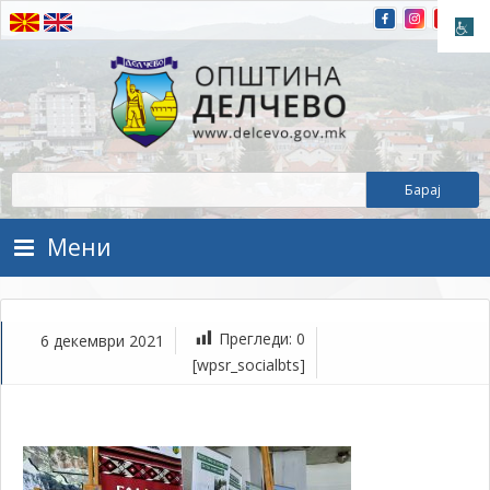
Прескокнете на содржината
Општина Делчево
Општина Делчево
Мени
Прегледи:
0
6 декември 2021
де
[wpsr_socialbts]
6,
202
1Т