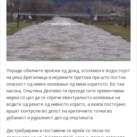
Поради обилните врнежи од дожд, зголемен е водостојот
на река Брегалница и нејзините притоки при што постои
опасност од нивно излевање од мини коритото. Во таа
насока, Општина Делчево ги презеде сите превентивни
мерки со цел да се спречи евентуалното излевање на
водите од реките од нивното корито, а екипи постојано
вршат контроли во делот на критичните точки во
урбаниот и руралниот дел од општината.
Дистрибуирани и поставени се вреќи со песок по