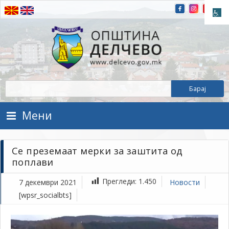
Прескокнете на содржината
Општина Делчево
Општина Делчево
Мени
Се преземаат мерки за заштита од
поплави
Прегледи:
1.450
7 декември 2021
Новости
[wpsr_socialbts]