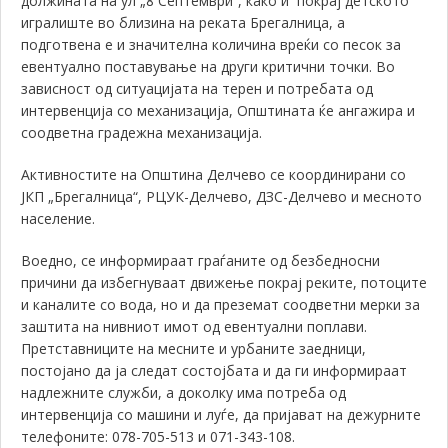
должината на ул „8 Септември“, како и покрај детското
игралиште во близина на реката Брегалница, а
подготвена е и значителна количина вреќи со песок за
евентуално поставување на други критични точки. Во
зависност од ситуацијата на терен и потребата од
интервенција со механизација, Општината ќе ангажира и
соодветна градежна механизација.
Активностите на Општина Делчево се координирани со
ЈКП „Брегалница“, РЦУК-Делчево, ДЗС-Делчево и месното
население.
Воедно, се информираат граѓаните од безбедносни
причини да избегнуваат движење покрај реките, потоците
и каналите со вода, но и да преземат соодветни мерки за
заштита на нивниот имот од евентуални поплави.
Претставниците на месните и урбаните заедници,
постојано да ја следат состојбата и да ги информираат
надлежните служби, а доколку има потреба од
интервенција со машини и луѓе, да пријават на дежурните
телефоните: 078-705-513 и 071-343-108.