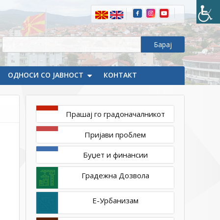
ОДНОСИ СО ЈАВНОСТ
КОНТАКТ
Прашај го градоначалникот
декември
23,
Пријави проблем
2021
1ТП1
Буџет и финансии
Градежна Дозвола
Е-Урбанизам