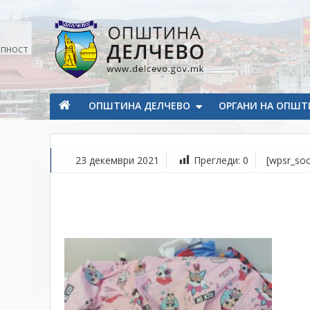
Прескокнете на содржината
апност
Општина Делчево
Општина Делчево
ОПШТИНА ДЕЛЧЕВО
ОРГАНИ НА ОПШТ
23 декември 2021
Прегледи:
0
[wpsr_soc