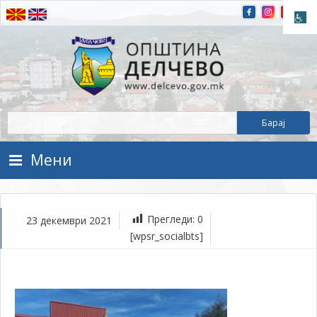
Прескокнете на содржината
Општина Делчево
Општина Делчево
Мени
Прегледи:
0
23 декември 2021
де
[wpsr_socialbts]
23,
202
1Т