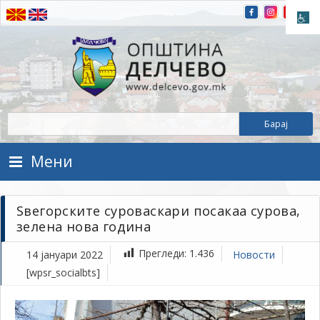
Прескокнете на содржината
Општина Делчево
Општина Делчево
Мени
Ѕвегорските суроваскари посакаа сурова,
зелена нова година
Прегледи:
1.436
14 јануари 2022
Новости
[wpsr_socialbts]