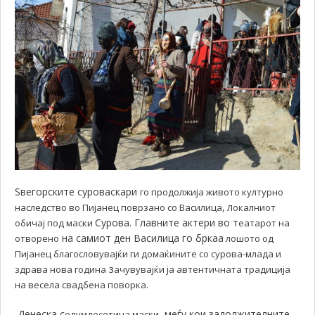
Ѕвегорските суроваскари
го продолжија живото културно
,
л
наследство во Пијанец поврзано со Василица
окалниот
Сурова. Главните актери во т
обичај под маски
еатарот на
на самиот ден Василица го бркаа
отворено
лошото од
Пијанец благословувајќи ги домаќините со сурова-млада и
з
здрава нова година
ачувувајќи ја автентичната традиција
.
на весела свадбена поворка
Денеска с
, меѓу кои задолжителните
едумдесетина маски