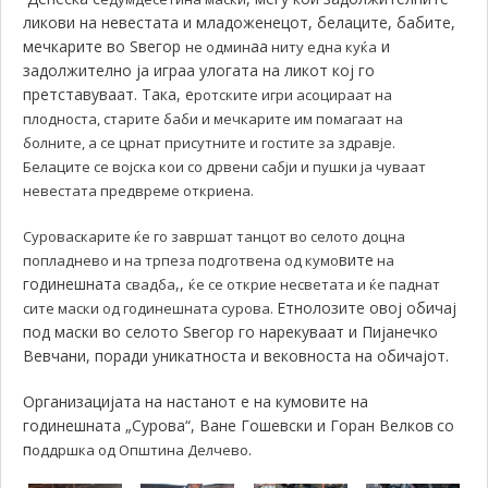
ликови на невестата и младоженецот, белаците, бабите,
мечкарите во Ѕвегор
аа
и
не одмин
ниту една куќа
задолжително ја играа улогата на ликот кој го
претставуваат. Така, е
ротските игри асоцираат на
плодноста, старите баби и мечкарите им помагаат на
болните, а се црнат присутните и гостите за здравје.
Белаците се војска кои со дрвени сабји и пушки ја чуваат
невестата предвреме откриена.
Суроваскарите ќе го завршат танцот во селото доцна
вите
попладнево и на трпеза подготвена од кумо
на
годинешната
,,
свадба
ќе се открие несветата и ќе паднат
Етнолозите овој обичај
сите маски од годинешната сурова.
под маски во селото Ѕвегор го нарекуваат и Пијанечко
Вевчани, поради уникатноста и вековноста на обичајот.
Организацијата на настанот е на кумовите на
годинешната „Сурова“, Ване Гошевски и Горан Велков
со
п
.
оддршка од Општина Делчево