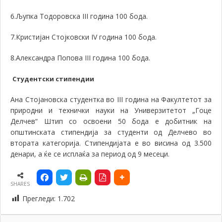
6.Љупка Тодоровска
III
година 100 бода.
7.Кристијан Стојковски
IV
година 100 бода.
8.Александра Попова
III
година 100 бода.
Студентски стипендии
Ана Стојановска студентка во
III
година на Факултетот за
природни и технички науки на Универзитетот „Гоце
Делчев“ Штип со освоени 50 бода е добитник на
општинската стипендија за студенти од Делчево во
втората категорија. Стипендијата е во висина од 3.500
денари, а ќе се исплаќа за период од 9 месеци.
SHARES
Прегледи:
1.702