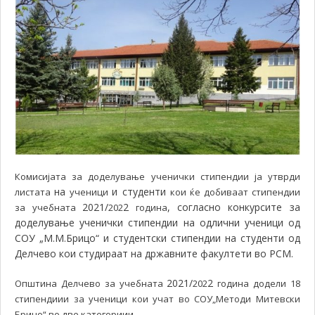
Комисијата за доделување ученички стипендии ја утврди
на
и студенти
листата
ученици
кои ќе добиваат стипендии
2021/
2
,
согласно конкурсите за
за учебната
202
година
доделување ученички стипендии на одлични ученици од
СОУ „М.М.Брицо“ и студентски стипендии на студенти од
Делчево кои студираат на државните факултети во РСМ.
2021/
2
Општина Делчево за учебната
202
година додели 18
стипендиии за ученици кои учат во СОУ„Методи Митевски
.
Брицо“ во две категориии