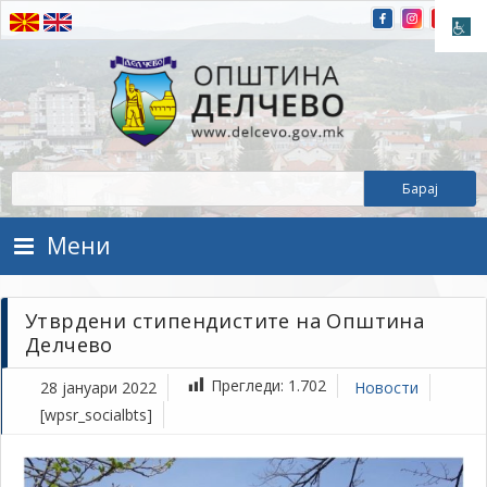
Прескокнете на содржината
Општина Делчево
Општина Делчево
Мени
Утврдени стипендистите на Општина
Делчево
Прегледи:
1.702
28 јануари 2022
Новости
[wpsr_socialbts]