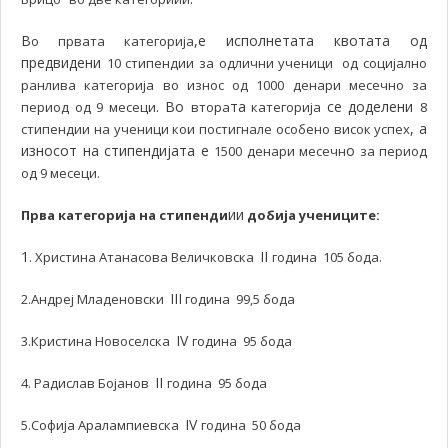
В
,е исполнетата квотата од
о првата категорија
предвидени
10 стипендии за одлични ученици од социјално
ранлива категорија во износ од 1000 денари месечно за
. Во
та
се доделени
период од 9 месеци
втора
категорија
8
, а
стипендии на ученици кои постигнале особено висок успех
износот на стипендијата е
о
1500 денари месечн
за период
од 9 месеци.
ии
Прва категорија на стипенди
добија учениците:
1
II
. Христина Атанасова Величковска
година 105 бода.
III
2.Андреј Младеновски
година 99,5 бода
IV
3.Кристина Новоселска
година 95 бода
II
4. Радислав Бојанов
година 95 бода
IV
5.Софија Аралампиевска
година 50 бода