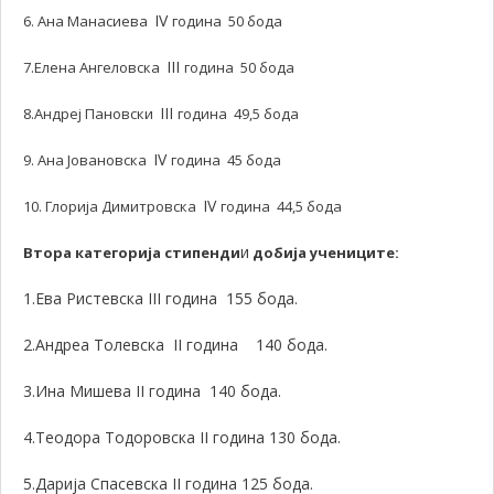
IV
6. Ана Манасиева
година 50 бода
III
7.Елена Ангеловска
година 50 бода
III
8.Андреј Пановски
година 49,5 бода
IV
9. Ана Јовановска
година 45 бода
IV
10. Глорија Димитровска
година 44,5 бода
и
Втора категорија стипенди
добија учениците:
1.Ева Ристевска
III
година 155 бода.
2.Андреа Толевска
II
година 140 бода.
3.Ина Мишева
II
година 140 бода.
4.Теодора Тодоровска
II
година 130 бода.
5.Дарија Спасевска
II
година 125 бода.