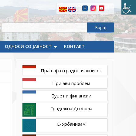
ОДНОСИ СО ЈАВНОСТ
КОНТАКТ
Прашај го градоначалникот
март
Пријави проблем
4,
2022
Буџет и финансии
1ТП1
274834369_668228497962644_4352894835759400444_n
Градежна Дозвола
Е-Урбанизам