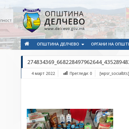
Прескокнете на содржината
апност
Општина Делчево
Општина Делчево
ОПШТИНА ДЕЛЧЕВО
ОРГАНИ НА ОПШТ
274834369_668228497962644_43528948
4 март 2022
Прегледи:
0
[wpsr_socialbts