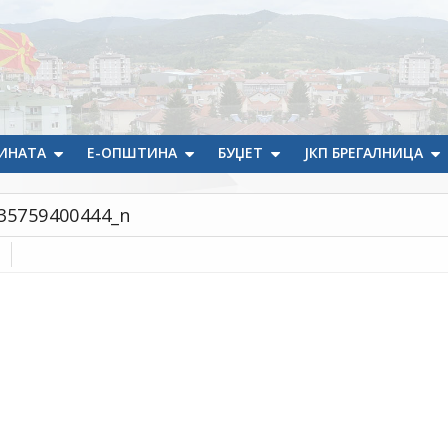
ИНАТА
Е-ОПШТИНА
БУЏЕТ
ЈКП БРЕГАЛНИЦА
35759400444_n
]