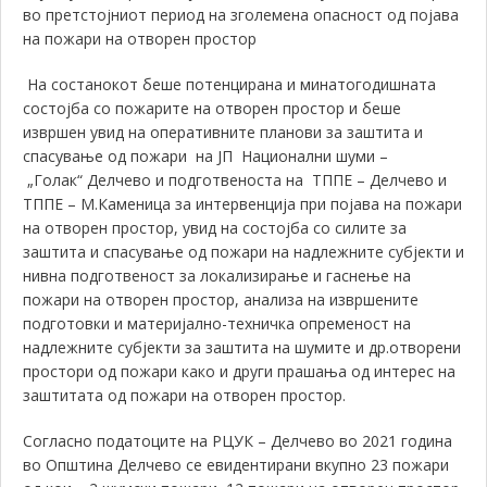
во претстојниот период на зголемена опасност од појава
на пожари на отворен простор
На состанокот беше потенцирана и
минатогодишната
состојба со пожарите на отворен простор
и беше
извршен у
вид на оперативните планови за заштита и
спасување од пожари на ЈП Национални шуми –
„
Голак
“
Делчево
и подготвеноста на
ТППЕ – Делчево и
ТППЕ – М.Каменица
за интервенција при појава на пожари
на отворен простор, увид на с
остојба со силите за
заштита и спасување од пожари на надлежните субјекти и
нивна подготвеност за локализирање и гаснење на
пожари на отворен простор
, а
нализа на извршените
подготовки и материјално-техничка опременост на
надлежните субјекти за заштита на шумите и др.отворени
простори од
пожари како и други прашања од интерес на
заштитата од пожари на отворен простор.
Согласно податоците на РЦУК – Делчево во 2021 година
во Општина Делчево се евидентирани вкупно 23 пожари