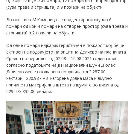
од кои – 2 шумски пожари, 12 пожари на отворен простор
(сува трева и стрништа) и 9 пожари на објекти,
Во општина М.Каменица се евидентирани вкупно 6
пожари од кои 4 пожари на отворен простор (сува трева и
стрништа) и 2 пожари на објекти.
Од овие пожари најкарактеристичен е пожарот кој беше
активен на подрачјето на општина Делчево на планината
Средна во периодот од 02.08 – 10.08.2021 година каде
согласно податоците на ЈП Национални шуми „Голак“
Делчево беше опожарена површина од 2.287,00
хектари, 230.987 м3 изгорена дрвна маса и вкупно
причинета материјална штета на шумите во висина од
529.073.832,00 денари.