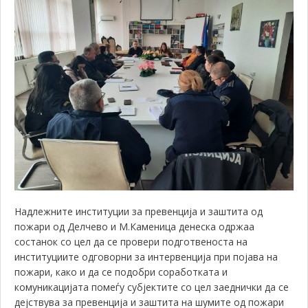
Надлежните институции за превенција и заштита од
пожари од Делчево и М.Каменица денеска одржаа
состанок со цел да с
е провери подготвеноста на
институциите одговорни за интервенција при појава на
пожари, како и да се подобри соработката и
комуникацијата помеѓу субјектите со цел заеднички да се
дејствува за превенција и заштита на шумите од пожари