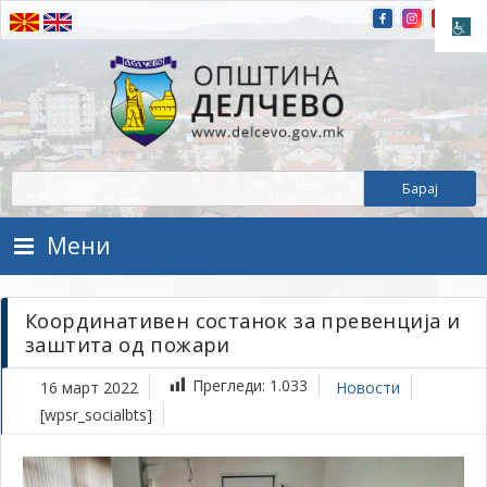
Прескокнете на содржината
Општина Делчево
Општина Делчево
Мени
Координативен состанок за превенција и
заштита од пожари
Прегледи:
1.033
16 март 2022
Новости
[wpsr_socialbts]