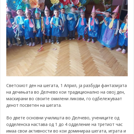
Светскиот ден на шегата, 1 Април, ја разбуди фантазијата
на дечињата во Делчево кои традиционално на овој ден,
маскирани во своите омилени ликови, го одбележуваат
денот посветен на шегата.
Во двете основни училишта во Делчево, учениците од
одделенска настава од 1 до 4 одделение на третиот час
имаа свои активности во кои доминираа шегата, играта и