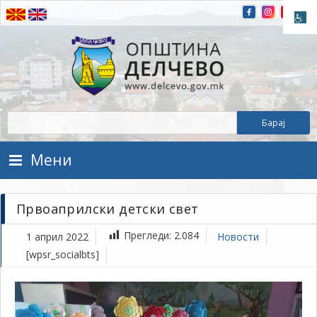
Прескокнете на содржината
Општина Делчево
Општина Делчево
Мени
Првоаприлски детски свет
Прегледи:
2.084
1 април 2022
Новости
[wpsr_socialbts]