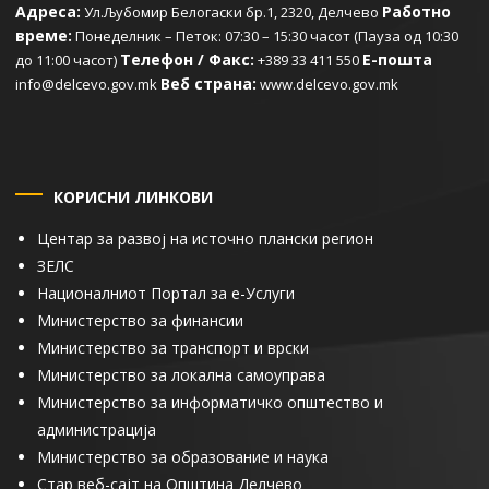
Адреса:
Работно
Ул.Љубомир Белогаски бр.1, 2320, Делчево
време:
Понеделник – Петок: 07:30 – 15:30 часот (Пауза од 10:30
Телефон / Факс:
Е-пошта
до 11:00 часот)
+389 33 411 550
Веб страна:
info@delcevo.gov.mk
www.delcevo.gov.mk
КОРИСНИ ЛИНКОВИ
Центар за развој на источно плански регион
ЗЕЛС
Националниот Портал за е-Услуги
Министерство за финансии
Министерство за транспорт и врски
Министерство за локална самоуправа
Министерство за информатичко општество и
администрација
Министерство за образование и наука
Стар веб-сајт на Општина Делчево