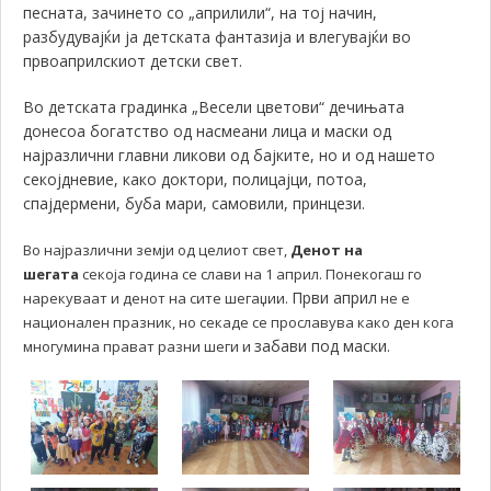
песната, зачинето со „априлили“, на тој начин,
разбудувајќи ја детската фантазија и влегувајќи во
првоаприлскиот детски свет.
Во детската градинка „Весели цветови“ дечињата
донесоа богатство од насмеани лица и маски од
најразлични главни ликови од бајките, но и од нашето
секојдневие, како доктори, полицајци, потоа,
спајдермени, буба мари, самовили, принцези.
Во најразлични земји од целиот свет,
Денот на
шегата
секоја година се слави на 1 април. Понекогаш го
Први април
нарекуваат и денот на сите шегаџии.
не е
национален празник, но секаде се прославува како ден кога
забави под маски.
многумина прават разни шеги и