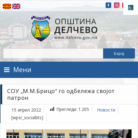
Прескокнете на содржината
Општина Делчево
Општина Делчево
Мени
СОУ „М.М.Брицо“ го одбележа својот
патрон
Прегледи:
1.205
15 април 2022
Новости
[wpsr_socialbts]