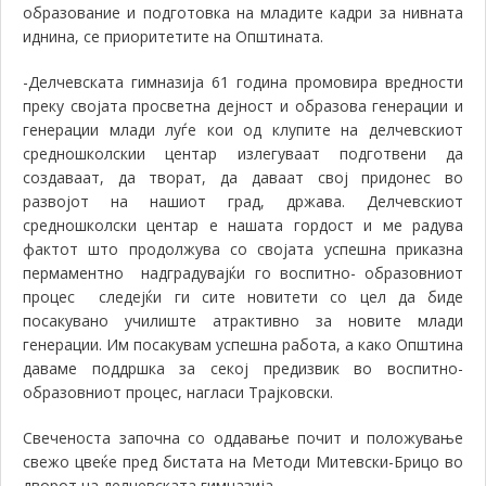
образование и подготовка на младите кадри за нивната
иднина, се приоритетите на Општината.
-Делчевската гимназија 61 година промовира вредности
преку својата просветна дејност и образова генерации и
генерации млади луѓе кои од клупите на делчевскиот
средношколскии центар излегуваат подготвени да
создаваат, да творат, да даваат свој придонес во
развојот на нашиот град, држава. Делчевскиот
средношколски центар е нашата гордост и ме радува
фактот што продолжува со својата успешна приказна
пермаментно надградувајќи го воспитно- образовниот
процес следејќи ги сите новитети со цел да биде
посакувано училиште атрактивно за новите млади
генерации. Им посакувам успешна работа, а како Општина
даваме поддршка за секој предизвик во воспитно-
образовниот процес, нагласи Трајковски.
Свеченоста започна со оддавање почит и положување
свежо цвеќе пред бистата на Методи Митевски-Брицо во
дворот на делчевската гимназија.