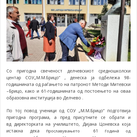
Со пригодна свеченост делчевскиот средношколски
центар СОУ„М.М.Брицо“ , денеска ја одбележа 98-
годишнината од раѓањето на патронот Методи Митевски
–Брицо, како и 61-годишнината од постоењето на оваа
образовна институција во Делчево .
По тој повод ученици од СОУ „М.М.Брицо“ подготвија
пригодна програма, а пред присутните се обрати и
вд
директорката на училиштето, Дијана Цоневска
која
истакна дека п
61 г
а
рославувањето
один
од