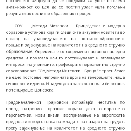
о
се
со
постоењето
бврзува да
продолжи
уште поголема
со цел да се постигнуваат
ангажираност
уште поголеми
резултати во воспитно-образовниот процес.
–
СОУ „Методи Митевски – Брицо“денес е модерна
образовна установа која ги следи сите актуелни новитети во
поглед на унапредувањето на воспитно-образовниот
и зајакнување на квалитетот на средното стручно
процес
образование.
Опремена е со современи наставно-нагледни
средства и помагала кои го поттикнувааат и зголемуваат
интересот на учениците, професорите перманентно стручно
се усовршуваат СОУ„Методи Митевски – Брицо “е траен белег
на едно постоење, непрекината врска на генерациите, наша
,
сегашност и иднина. И надеж дека засекогаш тоа и ќе остане
потенцираше Цоневска.
Градоначалникот Трајковски испраќајќи честитка по
повод патрониот празник порача дека
отворањето
перспективи, нови визии, восприемање на европските
вредности и подготовка на младите за пазарот на трудот,
преку зајакнување на квалитетот на средното стручно