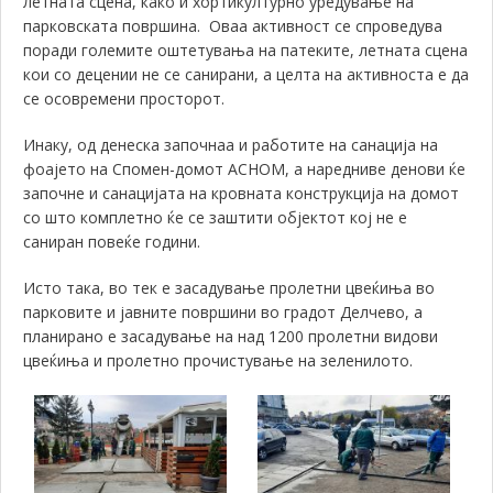
летната сцена, како и хортикултурно уредување на
парковската површина. Оваа активност се спроведува
поради големите оштетувања на патеките, летната сцена
кои со децении не се санирани, а целта на активноста е да
се осовремени просторот.
Инаку, од денеска започнаа и работите на санација на
фоајето на Спомен-домот АСНОМ, а наредниве денови ќе
започне и санацијата на кровната конструкција на домот
со што комплетно ќе се заштити објектот кој не е
саниран повеќе години.
Исто така, во тек е засадување пролетни цвеќиња во
парковите и јавните површини во градот Делчево, а
планирано е засадување на над 1200 пролетни видови
цвеќиња и пролетно прочистување на зеленилото.