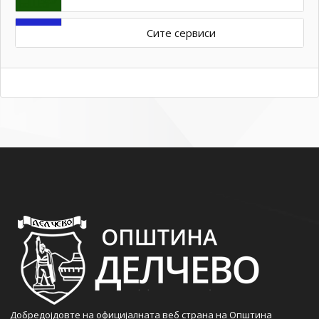
Сите сервиси
Добредојдовте на официјалната веб страна на Општина