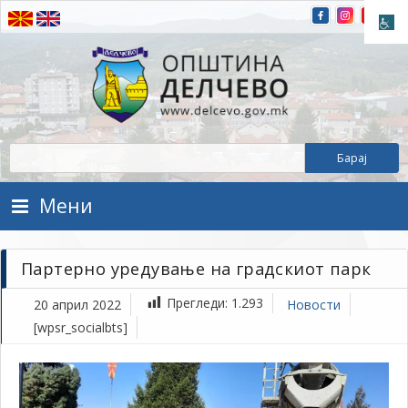
Прескокнете на содржината
Општина Делчево
Општина Делчево
Мени
Партерно уредување на градскиот парк
Прегледи:
1.293
20 април 2022
Новости
[wpsr_socialbts]