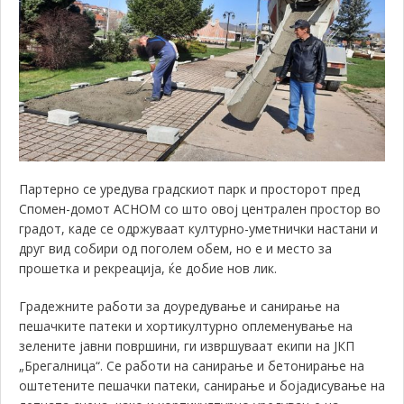
Партерно се уредува градскиот парк и просторот пред
Спомен-домот АСНОМ со што овој централен простор во
градот, каде се одржуваат културно-уметнички настани и
друг вид собири од поголем обем, но е и место за
прошетка и рекреација, ќе добие нов лик.
Градежните работи за доуредување и санирање на
пешачките патеки и хортикултурно оплеменување на
зелените јавни површини, ги извршуваат екипи на ЈКП
„Брегалница“. Се работи на санирање и бетонирање на
оштетените пешачки патеки, санирање и бојадисување на