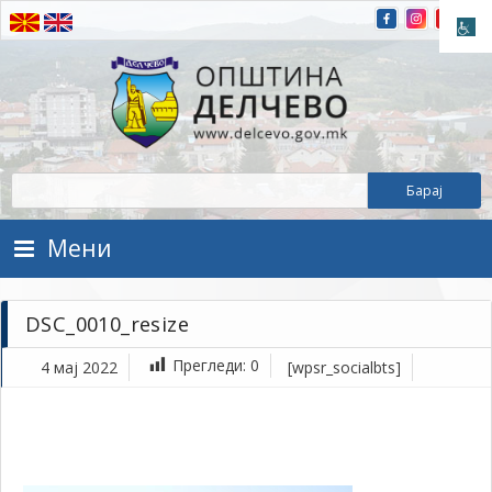
Прескокнете на содржината
Општина Делчево
Општина Делчево
Мени
DSC_0010_resize
Прегледи:
0
4 мај 2022
[wpsr_socialbts]
ма
4,
202
1Т
DS