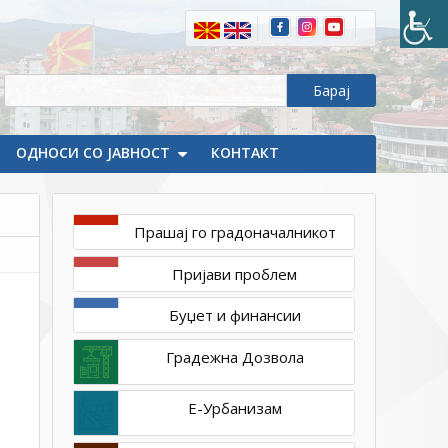
ОДНОСИ СО ЈАВНОСТ
КОНТАКТ
Прашај го градоначалникот
мај
Пријави проблем
4,
2022
Буџет и финансии
1ТП1
DSC_0017_resize
Градежна Дозвола
Е-Урбанизам