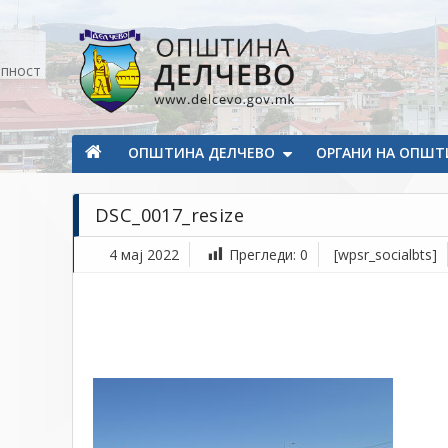
Прескокнете на содржината
апност
Општина Делчево
Општина Делчево
ОПШТИНА ДЕЛЧЕВО
ОРГАНИ НА ОПШТ
DSC_0017_resize
4 мај 2022
Прегледи:
0
[wpsr_socialbts]