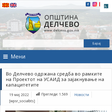
Прескокнете на содржината
Општина Делчево
Општина Делчево
Мени
Во Делчево одржана средба во рамките
на Проектот на УСАИД за зајакнување на
капацитетите
Прегледи:
1.569
19 мај 2022
Новости
[wpsr_socialbts]