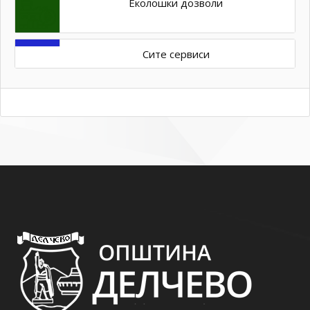
Еколошки дозволи
Сите сервиси