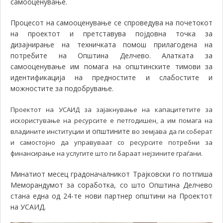
самооценување.
Процесот на самооценување се спроведува на почетокот
на проектот и претставува појдовна точка за
дизајнирање на техничката помош прилагодена на
потребите на Општина Делчево. Алатката за
самооценување им помага на општинските тимови за
идентификација на предностите и слабостите и
можностите за подобрување.
Проектот на УСАИД за зајакнување на капацитетите за
искористување на ресурсите е петгодишен, а им помага на
и општините
владините институции
во земјава да ги соберат
и самостојно да управуваат со ресурсите потребни за
.
финансирање на услугите што ги бараат нејзините граѓани
Минатиот месец градоначалникот Трајковски го потпиша
Меморандумот за соработка, со што Општина Делчево
стана една од 24-те нови партнер општини на Проектот
на УСАИД.