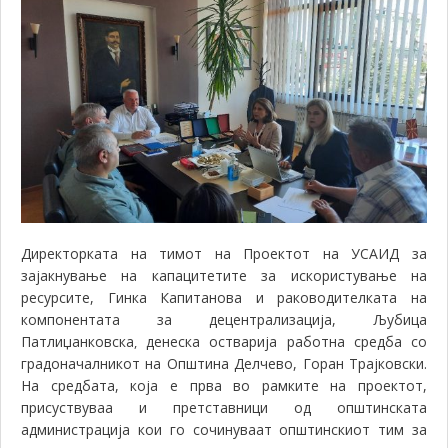
Директорката на тимот на Проектот на УСАИД за
зајакнување на капацитетите за искористување на
ресурсите, Гинка Капитанова и раководителката на
компонентата за децентрализација, Љубица
Патлиџанковска
денеска остварија работна средба со
,
градоначалникот на Општина Делчево, Горан Трајковски.
На средбата, која е прва во рамките на проектот,
присуствуваа и претставници од општинската
администрација кои го сочинуваат општинскиот тим за