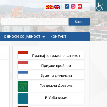
ОДНОСИ СО ЈАВНОСТ
КОНТАКТ
Прашај го градоначалникот
јуни
4,
Пријави проблем
2022
1ТП1
Буџет и финансии
Градежна Дозвола
Е-Урбанизам