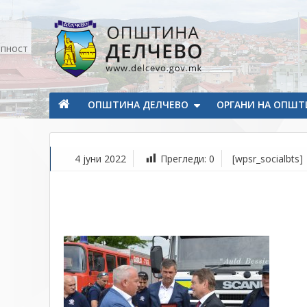
Прескокнете на содржината
апност
Општина Делчево
Општина Делчево
ОПШТИНА ДЕЛЧЕВО
ОРГАНИ НА ОПШТ
4 јуни 2022
Прегледи:
0
[wpsr_socialbts]