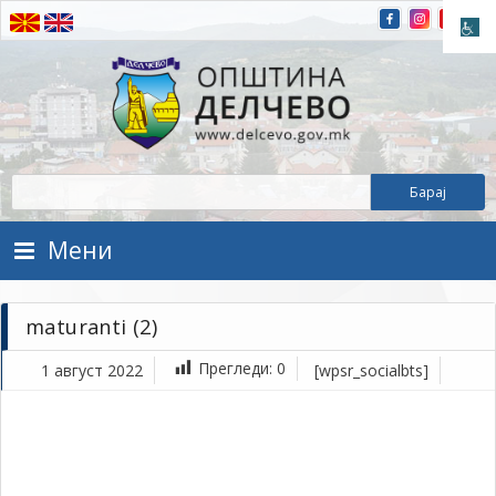
Прескокнете на содржината
Општина Делчево
Општина Делчево
Мени
maturanti (2)
Прегледи:
0
1 август 2022
[wpsr_socialbts]
ав
1,
202
1Т
mat
(2)