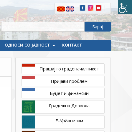
НА
ОПШТИНСКИТЕ
УСЛУГИ
(MSIP2)
MSIP2-
SIG-
ОДНОСИ СО ЈАВНОСТ
NCB-
КОНТАКТ
040-
22-
2
Прашај го градоначалникот
Пријави проблем
Буџет и финансии
Градежна Дозвола
Е-Урбанизам