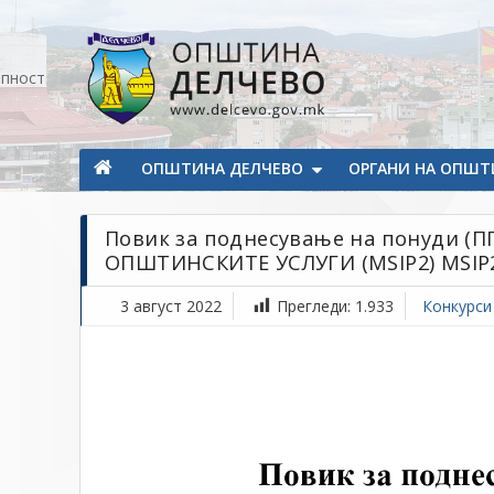
Прескокнете на содржината
апност
Општина Делчево
Општина Делчево
ОПШТИНА ДЕЛЧЕВО
ОРГАНИ НА ОПШТ
Повик за поднесување на понуди (
ОПШТИНСКИТЕ УСЛУГИ (MSIP2) MSIP2-
3 август 2022
Прегледи:
1.933
Конкурси