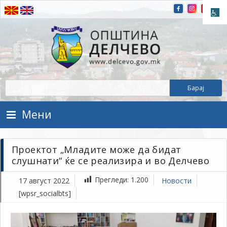
Прескокнете на содржината
Општина Делчево
Општина Делчево
Мени
Проектот „Младите може да бидат
слушнати“ ќе се реализира и во Делчево
Прегледи:
1.200
17 август 2022
Новости
[wpsr_socialbts]