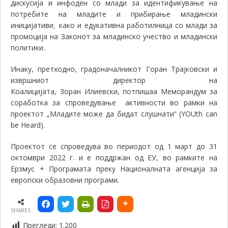
дискусија и инфоден со млади за идентификување на
потребите на младите и прибирање младински
иницијативи
како и едукативна работилница со млади за
,
промоција на Законот за младинско учество и младински
политики.
Инаку, претходно, градоначалникот Горан Трајковски и
извршниот директор на
Коалицијата,
Зоран
Илиевски,
потпишаа Меморандум за
соработка за спроведување активности во рамки на
проектот „Младите може да бидат слушнати“ (YOUth can
be Heard).
Проектот се спроведува во периодот од 1 март до 31
октомври 2022 г. и е поддржан од ЕУ, во рамките на
Ерзмус + Програмата преку Националната агенција за
европски образовни програми.
SHARES
Прегледи:
1.200