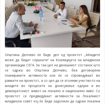
Општина Делчево
ќе биде дел од проектот „Младите
може да бидат слушнати“ на
Коалицијата на млади
н
ски
организации
СЕГА. За таа цел на денешниот состанок што
се одржа во Општина Делчево, беа договорени
планираните активности кои ќе се спроведуваат во
рамките на проектот, а со цел да се зголеми учеството на
младите во процесите на донесување одлуки и во
демократскиот живот на локално и национално ниво. Со
проектот се предвидуваат активности за Локалниот
младински совет кој ќе биде задолжен да одржи локална