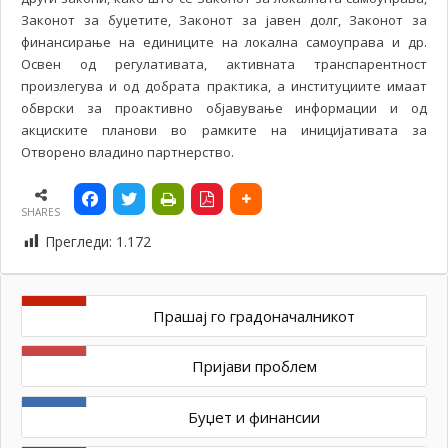
Законот за буџетите, Законот за јавен долг, Законот за
финансирање на единиците на локална самоуправа и др.
Освен од регулативата, активната транспарентност
произлегува и од добрата практика, а институциите имаат
обврски за проактивно објавување информации и од
акциските планови во рамките на иницијативата за
Отворено владино партнерство.
SHARES
Прегледи:
1.172
Прашај го градоначалникот
Пријави проблем
Буџет и финансии