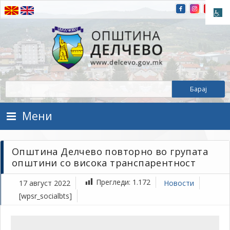
Прескокнете на содржината
Општина Делчево
Општина Делчево
Мени
Општина Делчево повторно во групата
општини со висока транспарентност
Прегледи:
1.172
17 август 2022
Новости
[wpsr_socialbts]