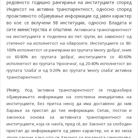
редовното годишно рангирање на институциите според
Индексот на активна транспарентност, односно според
проактивното објавување информации од јавен карактер
во кое се вклучени 98 институции, односно Владата и
сите министерства и општини.
Активната транспарентност
на институциите е поделена во пет групи, во зависност од
степенот на исполнетост на обврските. Институциите со 80-
100% исполнетост се рангирани во групата ’многу добра‘, оние
со 60-80% во групата ’добра‘, институциите со 40-60%
исполнетост во групата ’просечна‘, од 20-40% исполнетост во
групата ’слаба‘ и од 0-20% во групата ’многу слаба‘ активна
транспарентност.
Инаку, п
од ’активна транспарентност‘ се подразбира
објавувањето информации на сопствена иницијатива на
институциите, без притоа некој да има доставено до нив
барање за пристап до тие информации. Сепак, постои и
законска основа за активната транспарентност на
институциите, која се наоѓа, пред сè, во Законот за слободен
пристап до информациите од јавен карактер, но и во низа
други закони, како што се Законот за локалната самоуправа,