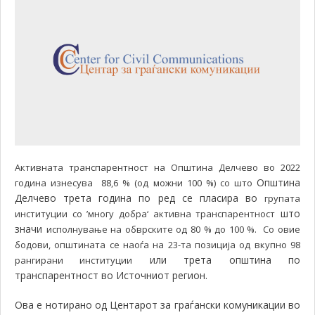
Активната транспарентност на Општина Делчево во 2022
Општина
година изнесува 88,6 % (од можни 100 %) со што
Делчево трета година по ред се пласира во
групата
што
институции со ’многу добра‘ активна транспарентност
значи
исполнување на обврските од 80 % до 100 %. Со овие
бодови, општината се наоѓа на 23-та позиција од вкупно 98
или трета општина по
рангирани институции
транспарентност во Источниот регион.
Ова е нотирано од Центарот за граѓански комуникации во