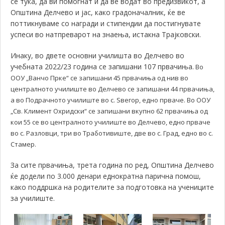
се тука, да ви помогнат и да ве водат во предизвикот, а
Општина Делчево и јас, како градоначалник, ќе ве
поттикнуваме со награди и стипендии да постигнувате
успеси во натпреварот на знаења, истакна Трајковски.
Инаку, во двете основни училишта во Делчево во
учебната 2022/23 година се запишани 107 првачиња.
Во
ООУ „Ванчо Прке“ се запишани 45 првачиња од нив во
централното училиште во Делчево се запишани 44 првачиња,
а во Подрачното училиште во с. Ѕвегор, едно прваче. Во ООУ
„Св. Климент Охридски“ се запишани вкупно 62 првачиња од
кои 55 се во централното училиште во Делчево, едно прваче
во с. Разловци, три во Тработивиште, две во с. Град, едно во с.
Стамер.
За сите првачиња, трета година по ред, Општина Делчево
ќе додели по 3.000 денари еднократна парична помош,
како поддршка на родителите за подготовка на учениците
за училиште.