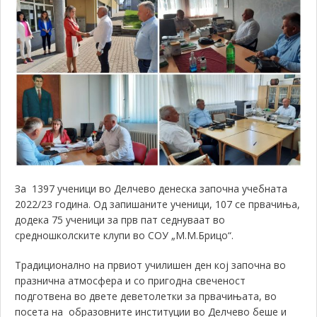
За 1397 ученици во Делчево денеска започна учебната
2022/23 година. Од запишаните ученици, 107 се првачиња,
додека 75 ученици за прв пат седнуваат во
средношколските клупи во СОУ „М.М.Брицо“.
Традиционално на првиот училишен ден кој започна во
празнична атмосфера и со пригодна свеченост
подготвена во двете деветолетки за првачињата, во
посета на образовните институции во Делчево беше и