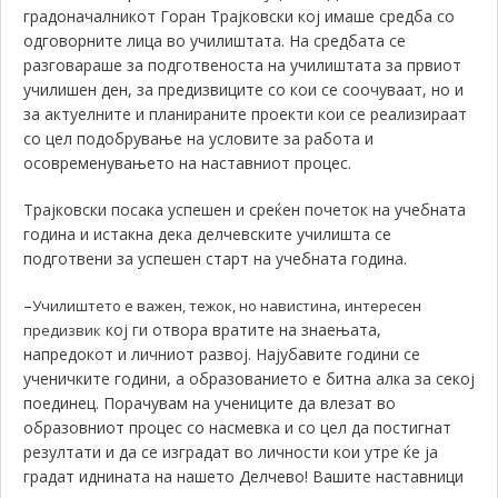
градоначалникот Горан Трајковски кој имаше средба со
одговорните лица во училиштата. На средбата се
разговараше за подготвеноста на училиштата за првиот
училишен ден, за предизвиците со кои се соочуваат, но и
за актуелните и планираните проекти кои се реализираат
со цел подобрување на условите за работа и
осовременувањето на наставниот процес.
Трајковски посака успешен и среќен почеток на учебната
година и истакна дека делчевските училишта се
подготвени за успешен старт на учебната година.
–
,
Училиштето е важен, тежок, но навистина
интересен
кој ги отвора вратите на знаењата,
предизвик
напредокот и личниот развој. Најубавите години се
ученичките години, а образованието е битна алка за секој
поединец. Порачувам на учениците да влезат во
образовниот процес со насмевка и со цел да постигнат
резултати и да се изградат во личности кои утре ќе ја
градат иднината на нашето Делчево! Вашите наставници