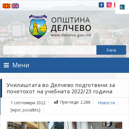
Прескокнете на содржината
Општина Делчево
Општина Делчево
Мени
Училиштата во Делчево подготвени за
почетокот на учебната 2022/23 година
Прегледи:
2.288
1 септември 2022
Новости
[wpsr_socialbts]