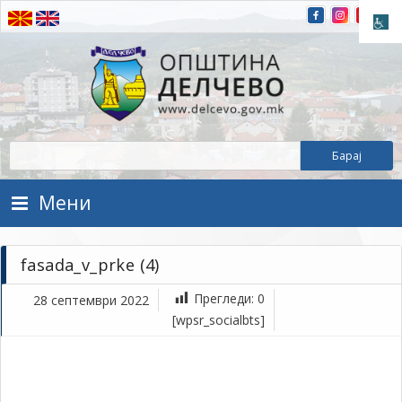
Прескокнете на содржината
Општина Делчево
Општина Делчево
Мени
fasada_v_prke (4)
Прегледи:
0
28 септември 2022
се
[wpsr_socialbts]
28,
202
1Т
fas
(4)