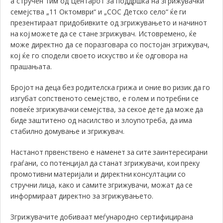
а стручен тим од Центарот за поддршка на згрижувачки
семејства „11 Октомври“ и „СОС Детско село“
ќе
ги
презентира
ат
придобивките од згрижување
то
и начинот
на
кој
можете
да
се
стане
згрижувач.
Истовремено, ќе
може директно да се поразговара со постојан згрижувач,
кој ќе го сподели своето искуство и ќе одговора на
прашањата.
Бројот
на
деца
без
родителска
грижа и оние
во
ризик
да
го
изгубат
сопственото
семејство, е голем и потребни
се
повеќе
згрижувачки
семејства, за
секое
дете
да
може
да
биде
заштитено од насилство и злоупотреба, да
има
стабилно
домување и згрижувач.
Настанот
првенствено е наменет
за
сите
заинтересирани
граѓани, со
потенцијал
да
станат
згрижувачи, кои
преку
промотивни
материјали и директни
консултации
со
стручни
лица, како и самите
згрижувачи, можат
да
се
информираат
директно
за
згрижувањето.
Згрижувачите
добиваат
меѓународно сертифицирана