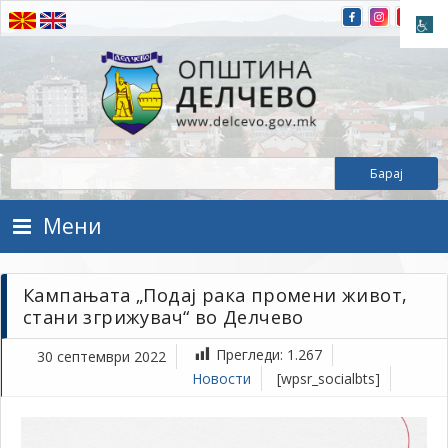
Прескокнете на содржината
Општина Делчево
Општина Делчево
Мени
Кампањата „Подај рака промени живот,
стани згрижувач“ во Делчево
Прегледи:
1.267
30 септември 2022
Новости
[wpsr_socialbts]