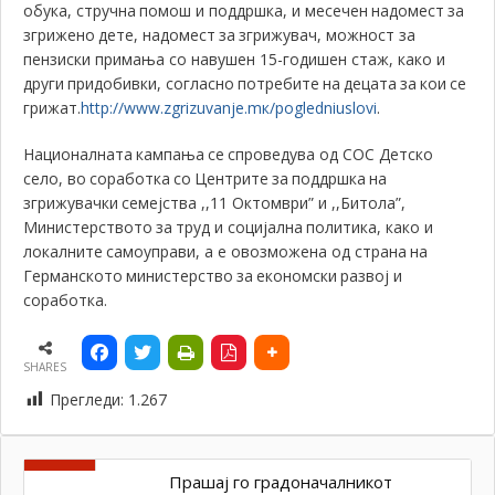
обука,
стручна
помош и поддршка
,
и месечен
надомест
за
згрижено
дете, надомест
за
згрижувач,
можност за
пензиски примања со навушен 15-годишен стаж,
како и
други
придобивки, согласно
потребите
на
децата
за
кои
се
грижат.
http://www.zgrizuvanje.
m
к/
pogledniuslovi
.
Националната
кампања
се
спроведува од СОС Детско
село, во
соработка
со
Центрите
за
поддршка
на
згрижувачки
семејства ,,11 Октомври” и ,,Битола”,
Министерството
за
труд и социјална
политика
, како
и
локалните
самоуправи, а e овозможена од страна
на
Германското
министерство
за
економски
развој и
соработка.
SHARES
Прегледи:
1.267
Прашај го градоначалникот