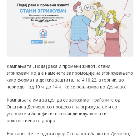
Кампањата
„
Подај
рака и промени
живот, стани
згрижувач”
која е наменета
за
промоција
на
згрижување
то
како форма на детска заштита
,
на 4.10.22, вторник, во
периодот од 10 ч. до 14 ч. ќе се реализира во Делчево.
Кампањата има за цел да се запознаат граѓаните од
Општина Делчево со процесот на згрижување и со
условите и бенефитите кон индивидуалното и
општественото добро.
Настанот ќе се одржи пред
Стопанска
банка во Делчево,