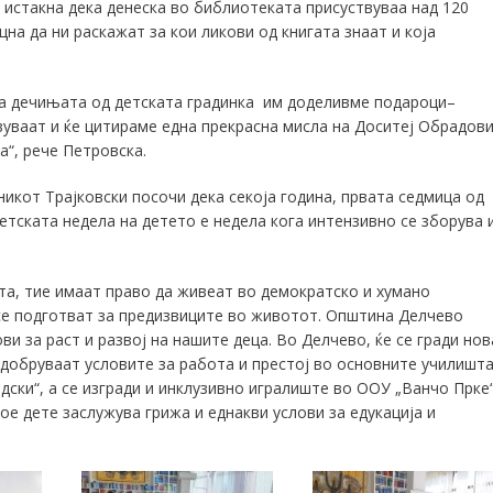
 истакна дека денеска во библиотеката присуствуваа над 120
на да ни раскажат за кои ликови од книгата знаат и која
а
дечињата од детската градинка
им доделивме
подароци
–
вуваат
и
ќе цитираме една прекрасна мисла на Доситеј Обрадов
а“
, рече Петровска
.
никот Трајковски посочи дека с
екоја година, првата седмица од
етската недела на детето e недела кога интензивно се зборува
а, тие имаат право да живеат во демократск
о и
хумано
 се подготват за предизвиците во животот. Општина
Делчево
и за раст и развој на нашите деца.
Во Делчево, ќе се гради нов
одобруваат условите за работа и престој во основните училишта
ски“, а
се изгради и инклузивно игралиште
во ООУ „Ванчо Прке
кое дете заслужува
грижа и еднакви услови за едукација и