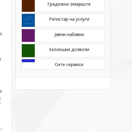
Градежно земјиште
Регистар на услуги
иќ
Јавни набавки
Еколошки дозволи
и
Сите сервиси
а
,
“