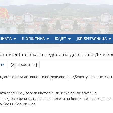
ИНАТА
Е-ОПШТИНА
БУЏЕТ
ЈКП БРЕГАЛНИЦА
о повод Светската недела на детето во Делчев
сти
[wpsr_socialbts]
инден“ со низа активности во Делчево ја одбележуваат Светскат
ата градинка „Весели цветови“
, денеска присуствуваше
ј заедно со дечињата беше во
посета на библиотеката
, каде бе
 басни, боенки и сл.