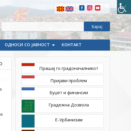
активности
по
повод
Светската
недела
на
ОДНОСИ СО ЈАВНОСТ
КОНТАКТ
детето
во
Делчево
о
Прашај го градоначалникот
Пријави проблем
а
Буџет и финансии
Градежна Дозвола
ше
Е-Урбанизам