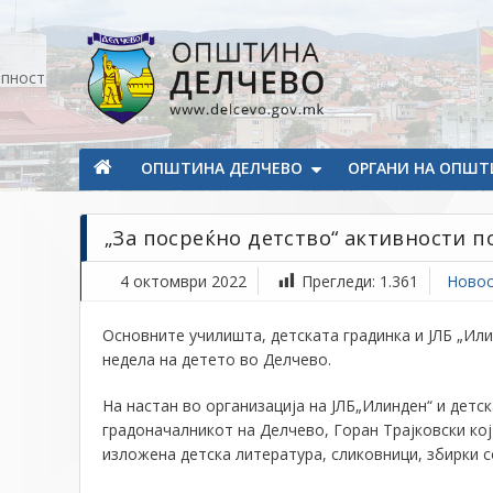
Прескокнете на содржината
апност
Општина Делчево
Општина Делчево
ОПШТИНА ДЕЛЧЕВО
ОРГАНИ НА ОПШТ
„За посреќно детство“ активности п
4 октомври 2022
Прегледи:
1.361
Ново
Основните училишта, детската градинка и ЈЛБ „Ил
недела на детето во Делчево.
На настан во организација на Ј
ЛБ„Илинден“
и
детск
градоначалникот на Делчево, Горан Трајковски ко
изложена детска литература, сликовници, збирки со