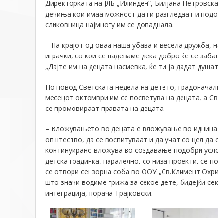
Директорката на ЈЛБ „Илинден“, Билјана Петровска
дечиња кои
имаа можност да ги разгледаат и подоц
сликовница најмногу им се допаднала.
–
На крајот од оваа наша убава и весела дружба,
н
играчки, со ко
и
се надеваме дека
добро
ќе с
е
заба
„Дајте им на децата насмевка, ќе ти ја дадат душат
По повод Светската недела на детето, градоначал
месец
от
октомври им се посветува на децата
, а
Св
се промовираат
правата на децата
.
–
Вложувањето во децата е вложување во иднинат
општество, да се воспитуваат и да учат со цел да
континуирано вложува во создавање подобри услов
детска градинка,
паралелно,
со низа проекти, се п
се отвор
и
сензорна соба во
ООУ „Св.Климент Охрид
што значи водиме грижа за секое дете,
бидејќи се
интеграција, порача Трајковски.