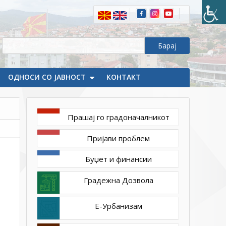
ОДНОСИ СО ЈАВНОСТ
КОНТАКТ
Прашај го градоначалникот
октомври
Пријави проблем
17,
2022
Буџет и финансии
1ТП1
kem_obuka
Градежна Дозвола
(1)
Е-Урбанизам