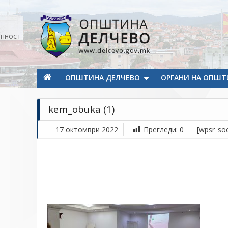
Прескокнете на содржината
апност
Општина Делчево
Општина Делчево
ОПШТИНА ДЕЛЧЕВО
ОРГАНИ НА ОПШТ
kem_obuka (1)
17 октомври 2022
Прегледи:
0
[wpsr_soc