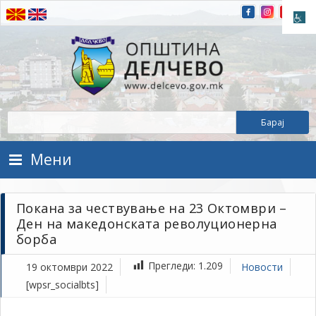
Прескокнете на содржината
Општина Делчево
Општина Делчево
Мени
Покана за чествување на 23 Октомври –
Ден на македонската револуционерна
борба
Прегледи:
1.209
19 октомври 2022
Новости
[wpsr_socialbts]