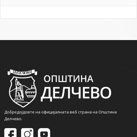
Добредојдовте на официјалната веб страна на Општина
Делчево.