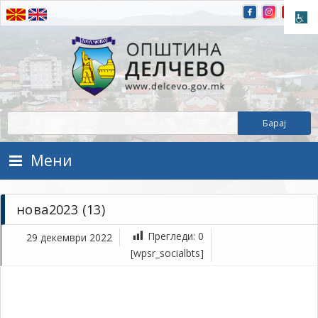
Прескокнете на содржината
Општина Делчево
Општина Делчево
Мени
нова2023 (13)
Прегледи:
0
29 декември 2022
де
[wpsr_socialbts]
29,
202
1Т
но
(13