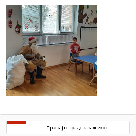
Прашај го градоначалникот