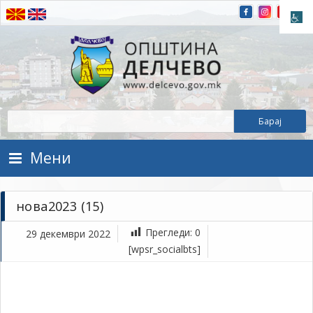
Прескокнете на содржината
Општина Делчево
Општина Делчево
Мени
нова2023 (15)
Прегледи:
0
29 декември 2022
де
[wpsr_socialbts]
29,
202
1Т
но
(15