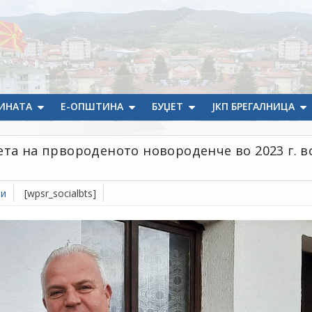
ИНАТА
Е-ОПШТИНА
БУЏЕТ
ЈКП БРЕГАЛНИЦА
та на првороденото новороденче во 2023 г. в
ти
[wpsr_socialbts]