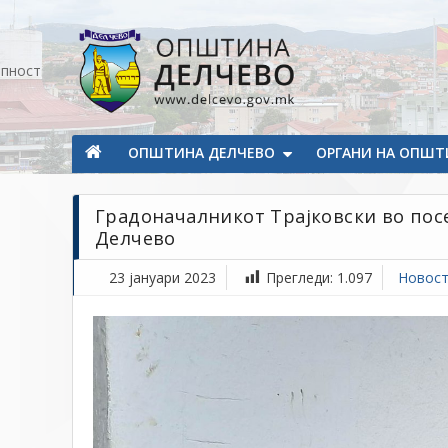
Прескокнете на содржината
апност
Општина Делчево
Општина Делчево
ОПШТИНА ДЕЛЧЕВО
ОРГАНИ НА ОПШТ
Градоначалникот Трајковски во посе
Делчево
23 јануари 2023
Прегледи:
1.097
Новос