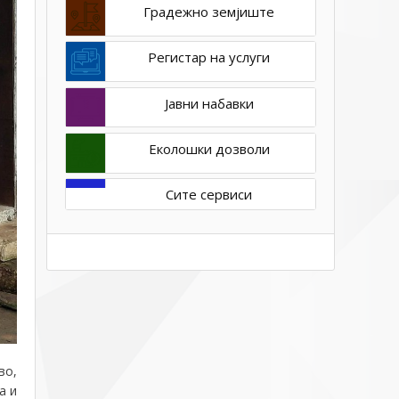
Градежно земјиште
Регистар на услуги
Јавни набавки
Еколошки дозволи
Сите сервиси
во,
а и