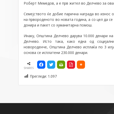
Роберт Мемедов, а е прв жител во Делчево за оваа
Семејството ќе добие парична награда во износ о
на првороденото во новата година, а со цел да се
донира и пакет со хуманитарна помош.
Инаку, Општина Делчево
дарува 10.000 денари н
Делчево
. Исто така, како една од социјалн
новороденче,
Општина Делчево исплаќа по 3 илј
основа се исплатени 230.000 денари.
SHARES
Прегледи:
1.097