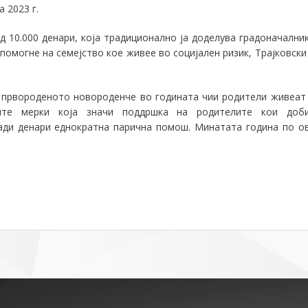
 2023 г.
д 10.000 денари, која традиционално ја доделува градоначални
 помогне на семејство кое живее во социјален ризик, Трајковски
а првороденото новороденче во годината чии родители живеат
ите мерки која значи поддршка на родителите кои доб
ади денари еднократна парична помош
.
Минатата година по о