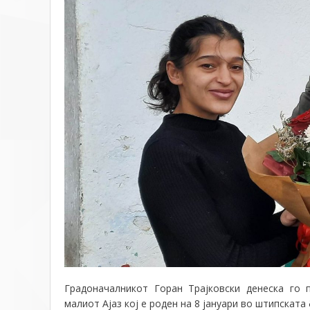
Градоначалникот Горан Трајковски денеска го 
малиот Ајаз кој е роден на 8 јануари во штипската