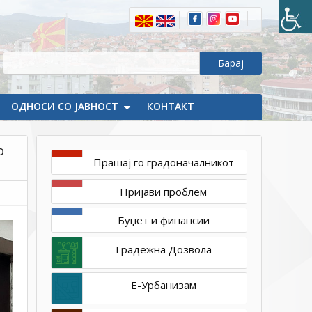
во
посета
на
првороденото
новороденче
во
ОДНОСИ СО ЈАВНОСТ
2023
КОНТАКТ
г.
во
о
Делчево
Прашај го градоначалникот
Пријави проблем
Буџет и финансии
Градежна Дозвола
Е-Урбанизам