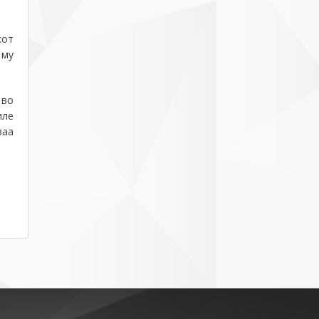
кот
 му
 во
иле
ваа