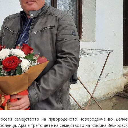
посети семејството на првороденото новороденче во Делче
 болница. Ајаз е трето дете на семејството на Сабина Зекировск