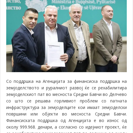
Со поддршка на Агенцијата за финансиска поддршка на
земјоделството и руралниот развој ќе се рехабилитира
земјоделскиот пат во месноста Средни Бавчи во Делчево
со што се решава горливиот проблем со патната
инфраструктура за земјоделците кои имаат земјоделски
површини или објекти во месноста Средни Бавчи.
Финансиската поддршка од Агенцијата е во износ од
околу 999.968. денари, а согласно со идејниот проект, ќе