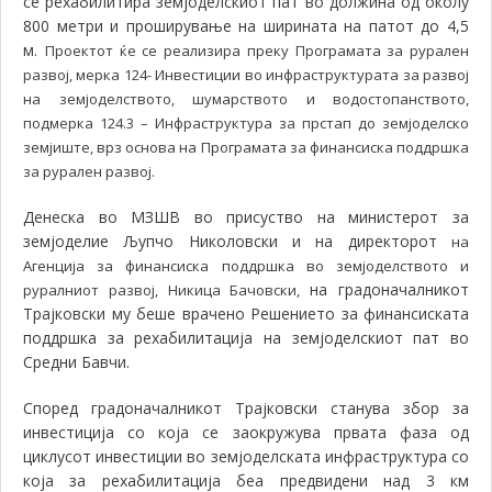
се рехабилитира земјоделскиот пат во должина од околу
800 метри и проширување на ширината на патот до 4,5
м.
Проектот ќе се реализира преку Програмата за рурален
развој, мерка 124- Инвестиции во инфраструктурата за развој
на земјоделството, шумарството и водостопанството,
подмерка 124.3 – Инфраструктура за прстап до земјоделско
земјиште, врз основа на Програмата за финансиска поддршка
за рурален развој.
Денеска во МЗШВ во присуство на министерот за
земјоделие Љупчо Николовски и на директорот
на
Агенција за финансиска поддршка во земјоделството и
на градоначалникот
руралниот развој, Никица Бачовски,
Трајковски му беше врачено Решението за финансиската
поддршка за рехабилитација на земјоделскиот пат во
Средни Бавчи.
Според градоначалникот Трајковски станува збор за
инвестиција со која се заокружува првата фаза од
циклусот инвестиции во земјоделската инфраструктура со
која за рехабилитација беа предвидени над 3 км