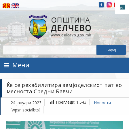
Прескокнете на содржината
Општина Делчево
Општина Делчево
Мени
Ќе се рехабилитира земјоделскиот пат во
месноста Средни Бавчи
Прегледи:
1.543
24 јануари 2023
Новости
[wpsr_socialbts]