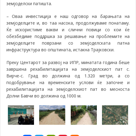
земјоделски патишта.
–
Оваа инвестиција е наш одговор на барањата на
земјоделците и, во таа насока, продолжуваме понатаму.
Ќе искористиме вакви и слични повици со кои ќе
обезбедиме поддршка за решавање на проблемите на
земјоделците поврзани со земјоделската патна
инфраструктура во општината, истакна Трајковски.
Преку Центарот за развој на ИПР, минатата година беше
завршена рехабилитацијата на земјоделскиот пат с.
Вирче-с. Град во должина од 1.320 метри, а со
подобрување на временските услови ќе започне и
рехабилитацијата на земјоделскиот пат во месноста
Долни Бавчи во должина од 1000 м.