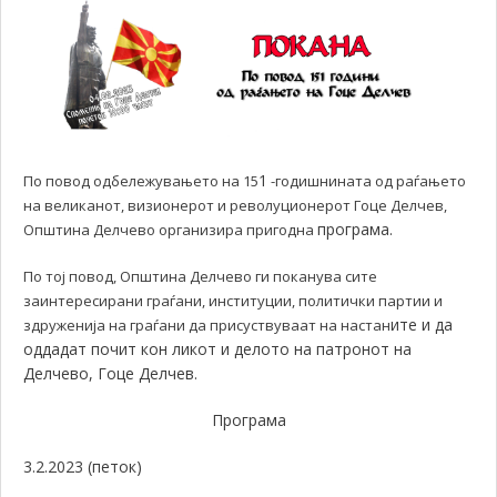
1
По повод одбележувањето на 15
-годишнината од раѓањето
на великанот, визионерот и револуционерот Гоце Делчев,
програма.
Општина Делчево организира пригодна
По тој повод, Општина Делчево ги поканува сите
заинтересирани граѓани, институции, политички партии и
ите и да
здруженија на граѓани да присуствуваат на настан
оддадат почит кон ликот и делото на патронот на
Делчево, Гоце Делчев.
Програма
3.2.2023 (петок)