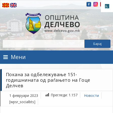
Прескокнете на содржината
Општина Делчево
Општина Делчево
Мени
Покана за одбележување 151-
годишнината од раѓањето на Гоце
Делчев
Прегледи:
1.157
1 февруари 2023
Новости
[wpsr_socialbts]