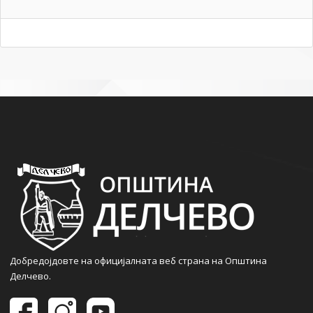
Добредојдовте на официјалната веб страна на Општина
Делчево.