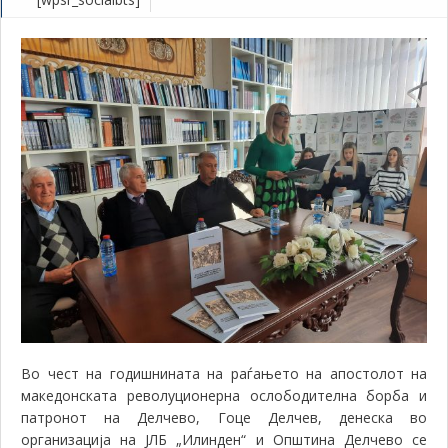
Во чест на годишнината на раѓањето на апостолот на
македонската револуционерна ослободителна борба и
патронот на Делчево, Гоце Делчев, денеска во
организација на ЈЛБ „Илинден“ и Општина Делчево се