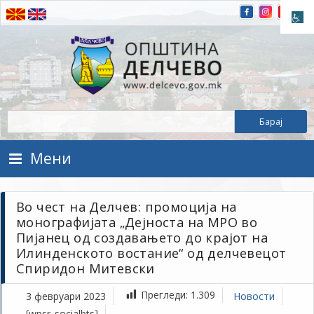
Прескокнете на содржината
Општина Делчево
Општина Делчево
Мени
Во чест на Делчев: промоција на
монографијата „Дејноста на МРО во
Пијанец од создавањето до крајот на
Илинденското востание“ од делчевецот
Спиридон Митевски
Прегледи:
1.309
3 февруари 2023
Новости
[wpsr_socialbts]