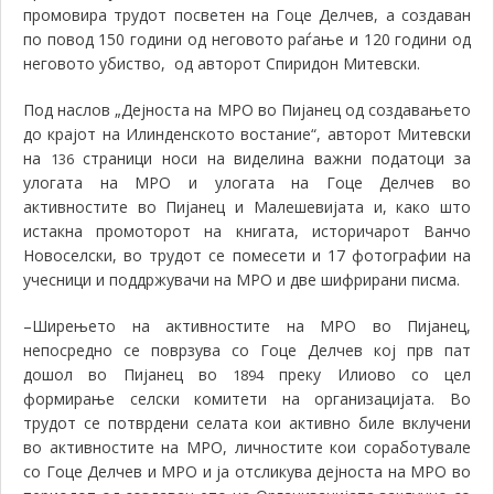
промовира трудот посветен на Гоце Делчев, а создаван
по повод 150 години од неговото раѓање и 120 години од
неговото убиство, од авторот Спиридон Митевски.
Под наслов „Дејноста на МРО во Пијанец од создавањето
до крајот на Илинденското востание“, авторот Митевски
на
страници носи на виделина важни податоци за
136
улогата на МРО и улогата на Гоце Делчев во
активностите во Пијанец и Малешевијата и, како што
истакна промоторот на книгата, историчарот Ванчо
Новоселски, во трудот се помесети и 17 фотографии на
учесници и поддржувачи на МРО и две шифрирани писма.
–Ширењето на активностите на МРО во Пијанец,
непосредно се поврзува со Гоце Делчев кој прв пат
дошол во Пијанец во
преку Илиово со цел
1894
формирање селски комитети на организацијата. Во
трудот се потврдени селата кои активно биле вклучени
во активностите на МРО, личностите кои соработувале
со Гоце Делчев и МРО и ја отсликува дејноста на МРО во