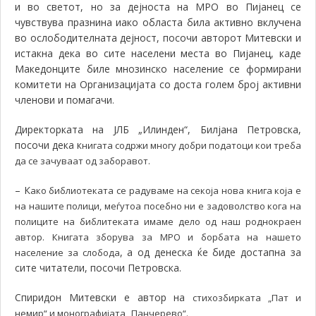
и во светот, но за дејноста на МРО во Пијанец се
чувствува празнина иако областа била активно вклучена
во ослободителната дејност, посочи авторот Митевски и
истакна дека во сите населени места во Пијанец, каде
Македонците биле мнозинско население се формирани
комитети на Организацијата со доста голем број активни
членови и помагачи
.
Директорката на ЈЛБ „Илинден“, Билјана Петровска,
посочи дека к
нигата содржи многу добри податоци кои треба
да се зачуваат од заборавот.
–
К
ако библиотеката се радуваме на секоја нoва книга која е
на нашите полици, меѓутоа посебно ни е задоволство кога на
полиците на библитеката имаме дело од наш роднокраен
автор. Книгата зборува за МРО и борбата на нашето
, а од денеска ќе биде достапна за
население за слобода
сите читатели, посочи Петровска.
Спиридон Митевски е автор на
стихозбирката „Пат и
немир“ и монографијата „Панчерево“.