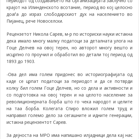
периодот од создавањето на Организацијата заклучно со
крајот на Илинденското всотание, период во кој целосно
доаѓа до израз слободарскиот дух на населението во
Пијанец, рече Новоселски.
Рецензетот Никола Сарев, м-р по историски науки истакна
дека имало многу малку податоци за деталната улога на
Гоце Делчев на овој терен, но авторот многу вешто и
исцрпно го проучил и обработил во детали тој период од
1893 до 1903.
-Ова дел има голем придонес во историографијата од
каде се црпат податоци за периодот и да се потврди
колку бил голем Гоце Делчев, но со дела и активности и
со подготовка на овој терен и на целото население за
револиционерната борба што го чека народот и целите
на таа борба. Колегата Спиро вложил голем труд и
направил големо дело за сегашните и идните генерации,
истакна рецензентот Сарев.
За дејноста на МРО има напишано илјадници дела кај нас