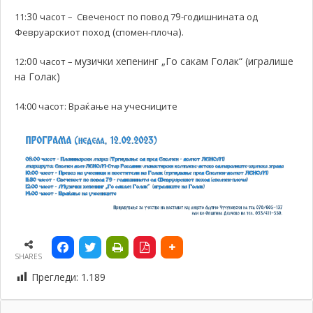
30
9
11:
часот – Свеченост по повод 7
-годишнината од
(
)
Февруарскиот поход
спомен-плоча
.
00
музички хепенинг „Го сакам Голак“ (игралише
12:
часот –
на Голак)
14:00 часот: Враќање на учесниците
SHARES
Прегледи:
1.189