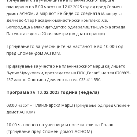
8.00
12
3
планирано во
часот на
.02.202
год од пред Спомен-
, а маршот ќе биде со следната м
домот АСНОМ
аршрута:
Делчево-Стар Расадник-манастирски комплекс „Св.
Богородица Балаклија“-детско одмаралиште-шумска зграда.
Патеката е долга 20 километри (во двата правци).
Тргнувањето за учесниците на настанот е во 10.00ч од
пред Спомен-дом АСНОМ.
Пријавување за учество на планинарскиот марш кај лицето
Љупчо Чучуковски, претседател на ПСК „Голак“, на тел 070/605-
137 или во Општина Делчево на тел. 033 411 550.
Програма
за 12
.02.202
3
година (недела)
8
00
Планинарски марш (
0
:
часот –
Тргнување од пред Спомен-
домот АСНОМ).
10.
0 ч- превоз на учесници и посетители на Голак
0
(тргнување пред Спомен-домот АСНОМ)