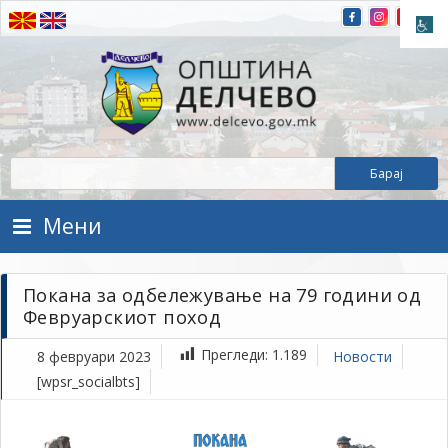
Прескокнете на содржината
Општина Делчево
Општина Делчево
Мени
Покана за одбележување на 79 години од
Февруарскиот поход
Прегледи:
1.189
8 февруари 2023
Новости
[wpsr_socialbts]