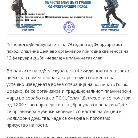
9
По повод одбележувањето на 7
години од Февруарскиот
поход, Општина Делчево организира пригодна свеченост на
12
3
февруари 202
г. (недела) на планината Голак.
Во рамките на одбележувањето ќе биде положено свежо
цвеќе на спомен-плочата кој
го чува споменот за
a
успешно изведената воена операција на
планината Голак.
Воедно, ќе се организира и традиционалниот планинарски
марш во соработка со ПСК „Голак“ Делчево, а со почеток
од 12.00 ч. во партнерство со „Бравура кооператива“, ќе
се организира музички хепенинг со настап на ди-џеи и
фолклорни друштва, каде се очекува и поголемо
присуство на гости.
Тргнувањето за учесниците на планинарскиот марш е