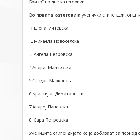
Брицо“ во две категориии
.
В
о првата категорија
ученички стипендии, општи
1.Елена Митевска
2.Михаела Новоселска
3.Ангела Петровска
4.Андреј Милчевски
5.Сандра Марковска
6.Кристијан Димитровски
7.Андреј Пановски
8. Сара Петровска
Учениците стипендијата
ќ
е ја добиваат
за период