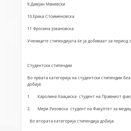
9.Дамјан Маневски
10.Ерика Стоименовска
11 Фросина Јовановска
Учениците стипендијата
ќ
е ја добиваат
за период
о
Студентски стипендии
Во првата категорија на студентски стипендии бе
добија:
1. Каролина Кааџиска студент на Правниот факу
2. Мери Ризовска студент на
Ф
акултет за меди
Во в
тора
та
категорија
стипендија добија: