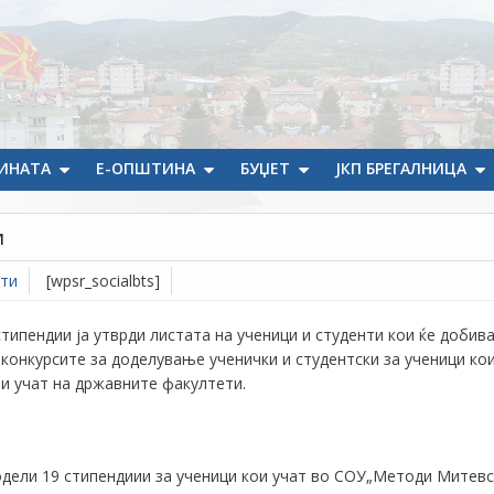
ИНАТА
Е-ОПШТИНА
БУЏЕТ
ЈКП БРЕГАЛНИЦА
и
ти
[wpsr_socialbts]
типендии ја утврди листата
на
ученици
и студенти
кои ќе добив
 конкурсите за доделување ученички и студентски за ученици ко
ои учат на државните факултети.
дели 1
9
стипендиии за ученици кои учат во СОУ„Методи Митевс