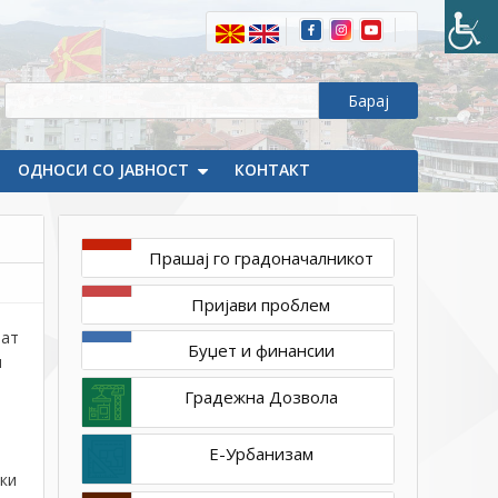
Новости
февруари
9,
2023
1ТП1
ОДНОСИ СО ЈАВНОСТ
Утврдени
КОНТАКТ
општинските
стипендисти
Прашај го градоначалникот
Пријави проблем
аат
Буџет и финансии
и
Градежна Дозвола
Е-Урбанизам
ки