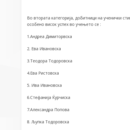
Во втората категорија, д
обитници на ученички ст
особено висок успех во учењето се :
1.Андреа Димиторвска
2. Ева Ивановска
3.Теодора Тодоровска
4.Ева Ристовска
5. Ива Ивановска
6.Стефанија Ќурчиска
7.Александра Попова
8. Љупка Тодоровска