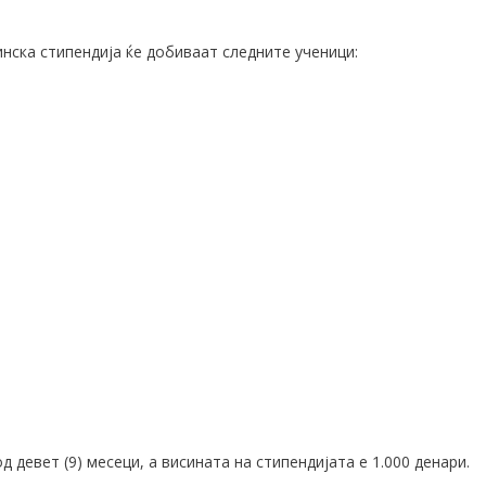
нска стипендија ќе добиваат следните ученици:
од девет (9) месеци
, а висината на стипендијата е
1
.
000 денари.