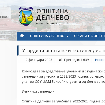
Прескокнете на содржината
апност
Општина Делчево
Општина Делчево
ОПШТИНА ДЕЛЧЕВО
ОРГАНИ НА ОПШТ
Утврдени општинските стипендист
9 февруари 2023
Прегледи:
1.639
Новос
Комисијата за доделување ученички
и студентски
с
стипендии за учебната
2022/
202
3
година
,
согласно
учат во СОУ „М.М.Брицо“ и студенти од Делчево к
Ученички стипендии
Општина Делчево за учебната
2022/
202
3
година до