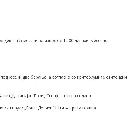
д девет (9) месеци во износ од 1
.
500 денари месе
чно.
а поднесени две барања
, а
согласно
со
критериумите стипендии
лтет„Јустинијан Први„ Скопје
–
втора година
цински науки „Гоце Делчев“ Штип
–
трета година