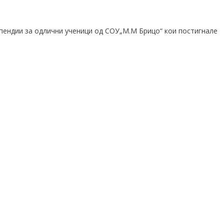
ипендии
з
а одлични ученици од СОУ„М.М Брицо“ кои постигнале