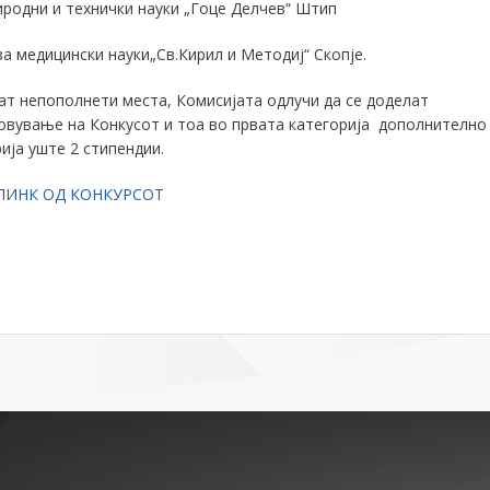
иродни и технички науки „Гоце Делчев“ Штип
за медицински науки„Св.Кирил и Методиј“ Скопје
.
ат непополнети места, Комисија
та
одлучи да се доделат
новување на
К
онкусот и тоа во првата категорија
дополнително
рија
уште
2 стипендии
.
ЛИНК ОД КОНКУРСОТ