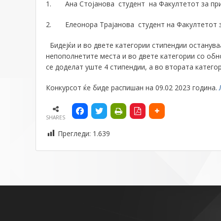
1. Ана Стојанова студент на
Ф
акултетот за пр
2. Елеонора Трајанова студент на
Ф
акултетот 
Бидеј
ќ
и и
в
о двете категории стипендии останува
непополнетите места и во двете категории со об
се доделат уште
4 стипендии
, а
во втората катего
К
онкурс
о
т
ќ
е биде распишан на 09.02 2023 година.
SHARES
Прегледи:
1.639