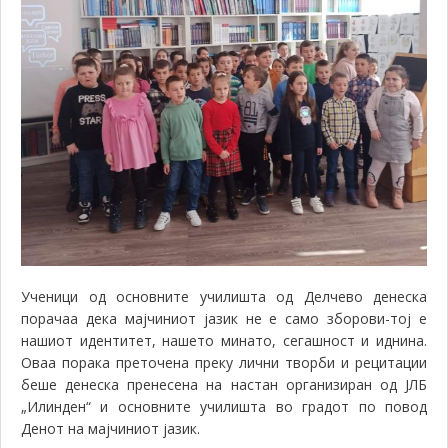
Ученици од основните училишта од Делчево денеска
порачаа дека мајчиниот јазик не е само зборови-тој е
нашиот идентитет, нашето минато, сегашност и иднина.
Оваа порака преточена преку лични творби и рецитации
беше денеска пренесена на настан организиран од ЈЛБ
„Илинден“ и основните училишта во градот по повод
Денот на мајчиниот јазик.