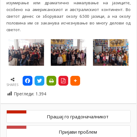
изумирање или драматично намалување на јазиците,
особено на американскиот и австралискиот континент. Во
светот денес се зборуваат околу 6.500 јазици, а на околу
половина им се заканува исчезнување во многу делови од
светот.
SHARES
Прегледи:
1.394
Прашај го градоначалникот
Пријави проблем