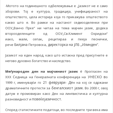
-Мотото на годинешното одбележување е „Јазикот не е само
зборови. Тој е култура, традиција, унифицираност на
општеството, цела историја која го прикажува општеството
какво што е. Во рамки на настанот седмооделенки при
ООУ„Ванчо Прке“ ни читаа на тема мајчин јазик, додека
второоделенците од ООУ„Св.Климент Охридски“
,
,
,
иако
мали
сепак
рецитираа и пееја песнички,
Билјана
, директорка на ЈЛБ „Илинден“
рече
Петровска
.
Јазикот на еден народ, како што истакна пред присутните е
.
негово духовно богатство и наследство
е п
Меѓународен ден на мајчиниот јазик
рогласен на
С
УНЕСКО в
XXX
едница на Генералната конференција на
о
21 февруари- Де
1999 г, именувајќи го
н на кој се одржани
бенгалскиот јазик
драматичните протести за
. Во 2000 г, овој
датум е промовиран како Ден на лингвистичка и културна
повеќејазичност.
разновидност и
Според статистичките податоци, во последните три века има