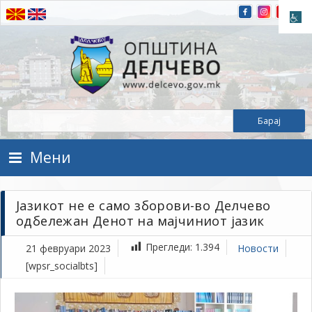
Прескокнете на содржината
Општина Делчево
Општина Делчево
Мени
Јазикот не е само зборови-во Делчево
одбележан Денот на мајчиниот јазик
Прегледи:
1.394
21 февруари 2023
Новости
[wpsr_socialbts]