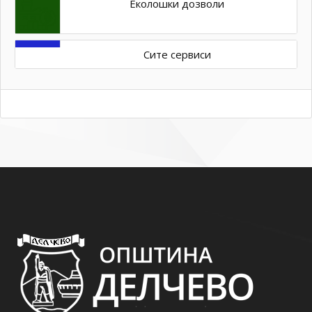
Еколошки дозволи
Сите сервиси