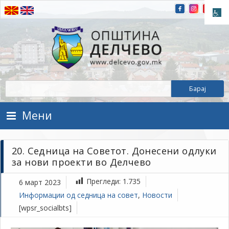
Прескокнете на содржината
Општина Делчево
Општина Делчево
Мени
20. Седница на Советот. Донесени одлуки
за нови проекти во Делчево
Прегледи:
1.735
6 март 2023
Информации од седница на совет
,
Новости
[wpsr_socialbts]