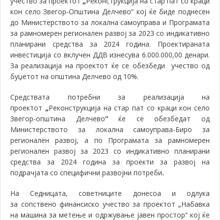
учество за проектот
„
Реконструкција на стар пат со краци
кон село Звегор-Општина Делчево“ кој ќе биде поднесен
до Министерството за локална самоуправа и Програмата
зa
рамномерен регионален развој за 2023 со индикативно
планирани средства за 2024 година. Проектираната
инвестиција со вклучен ДДВ изнесува 6.000.000,00 денари.
За реализација на проектот
ќе
се обезбеди учество од
буџетот на општина Делчево од 10%
.
Средствата потребни за реализација на
проектот
„
Реконструкција на стар пат со краци кон село
Звегор-општина Делчево
“
ќе се обезбедат од
Министерството за локална самоуправа-Биро за
регионален развој, а по Програмата зa
рамномерен
регионален развој за 2023 со индикативно планирани
средства за 2024 година за проекти за развој на
подрачјата со специфични развојни потреби
.
На Седницата, советниците донесоа и одлука
за
сопствено финансиско учество за проектот „Набавка
на машина за метење и одржув
a
ње јавен простор“ кој ќе