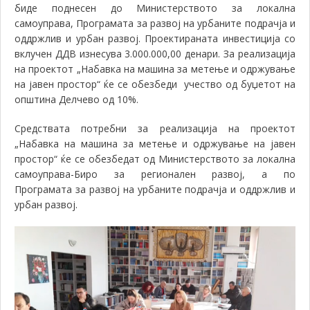
биде поднесен до Министерството за локална
самоуправа, Програмата за развој на урбаните подрачја и
оддржлив и урбан развој. Проектираната инвестиција со
вклучен ДДВ изнесува 3.000.000,00 денари. За реализација
на проектот „Набавка на машина за метење и одржув
a
ње
на јавен простор“
ќе се обезбеди учество од буџетот на
општина Делчево од 10%
.
Средствата потребни за реализација на проектот
„Набавка на машина за метење и одржув
a
ње на јавен
простор“
ќе се обезбедат од Министерството за локална
самоуправа-Биро за регионален развој, а по
Програмата за развој на урбаните подрачја и оддржлив и
урбан развој.