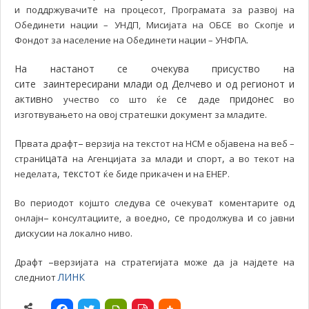
те
и поддржувачи
на процесот, Програмата за развој на
Обединети нации – УНДП, Мисијата на ОБСЕ во Скопје и
.
Фондот за население на Обединети нации – УНФПА
На настанот се очекува присуство на
сите заинтересирани млади од Делчево и од регионот
и
активно
се
придонес
учество со што ќе
даде
во
.
изготвувањето на овој стратешки документ за младите
П
–
рвата драфт
верзија на текстот на НСМ е објавена на веб –
ицата
,
стран
на Агенцијата за млади и спорт
а во текот на
, текстот
неделата
ќе биде прикачен и на ЕНЕР.
се
т
Во периодот којшто следува
очекува
коментарите од
–
, се
и
онлајн
консултациите, а воедно
продолжува
со јавни
.
дискусии на локално ниво
–
Драфт
верзијата на стратегијата може да ја најдете на
ЛИНК
следниот